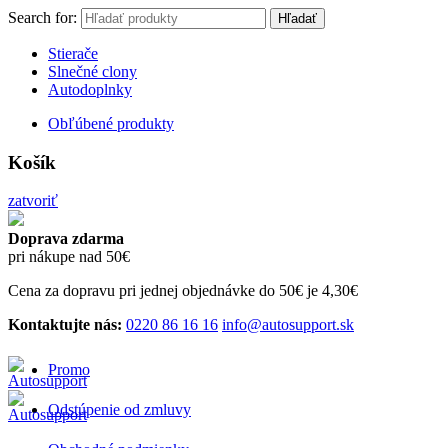
Search for:
Hľadať
Stierače
Slnečné clony
Autodoplnky
Obľúbené produkty
Košík
zatvoriť
Doprava zdarma
pri nákupe nad 50€
Cena za dopravu pri jednej objednávke do 50€ je 4,30€
Kontaktujte nás:
0220 86 16 16
info@autosupport.sk
Promo
Odstúpenie od zmluvy