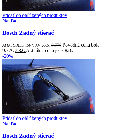
Pridať do obľúbených produktov
Náhľad
Bosch Zadný stierač
Pôvodná cena bola:
9.77
€
ALFA ROMEO 156 (1997-2005)
9.77€.
7.82
€
Aktuálna cena je: 7.82€.
-20%
Pridať do obľúbených produktov
Náhľad
Bosch Zadný stierač