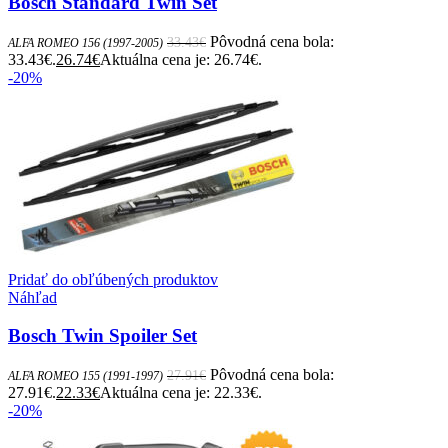
Bosch Standard Twin Set
Pôvodná cena bola:
33.43
€
ALFA ROMEO 156 (1997-2005)
33.43€.
26.74
€
Aktuálna cena je: 26.74€.
-20%
Pridať do obľúbených produktov
Náhľad
Bosch Twin Spoiler Set
Pôvodná cena bola:
27.91
€
ALFA ROMEO 155 (1991-1997)
27.91€.
22.33
€
Aktuálna cena je: 22.33€.
-20%