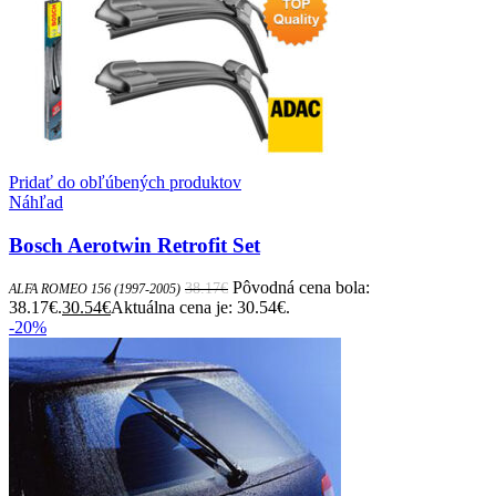
Pridať do obľúbených produktov
Náhľad
Bosch Aerotwin Retrofit Set
Pôvodná cena bola:
38.17
€
ALFA ROMEO 156 (1997-2005)
38.17€.
30.54
€
Aktuálna cena je: 30.54€.
-20%