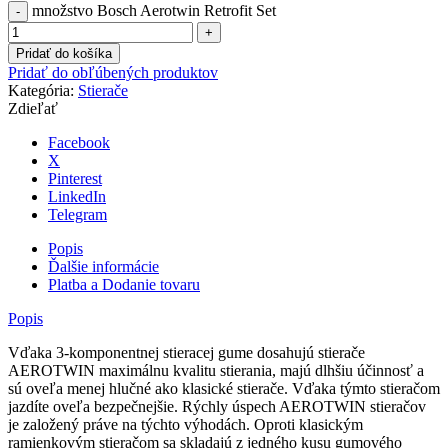
množstvo Bosch Aerotwin Retrofit Set
Pridať do košíka
Pridať do obľúbených produktov
Kategória:
Stierače
Zdieľať
Facebook
X
Pinterest
LinkedIn
Telegram
Popis
Ďalšie informácie
Platba a Dodanie tovaru
Popis
Vďaka 3-komponentnej stieracej gume dosahujú stierače
AEROTWIN maximálnu kvalitu stierania, majú dlhšiu účinnosť a
sú oveľa menej hlučné ako klasické stierače. Vďaka týmto stieračom
jazdíte oveľa bezpečnejšie. Rýchly úspech AEROTWIN stieračov
je založený práve na týchto výhodách. Oproti klasickým
ramienkovým stieračom sa skladajú z jedného kusu gumového