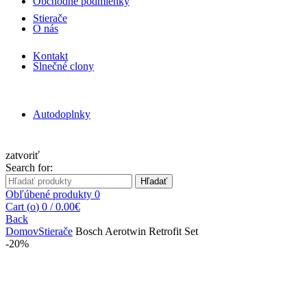
Obchodné podmienky
Stierače
O nás
Kontakt
Slnečné clony
Autodoplnky
zatvoriť
Search for:
Hľadať
Obľúbené produkty
0
Cart (
o
)
0
/
0.00
€
Back
Domov
Stierače
Bosch Aerotwin Retrofit Set
-20%