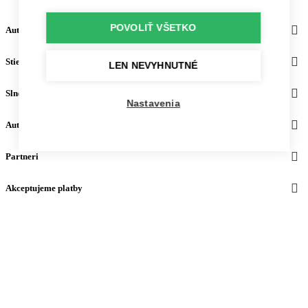
POVOLIŤ VŠETKO
Autosupport
Stierače
LEN NEVYHNUTNÉ
Slnečné clony
Nastavenia
Autodoplnky
Partneri
Akceptujeme platby
© 2026
Autosupport
. All rights reserved