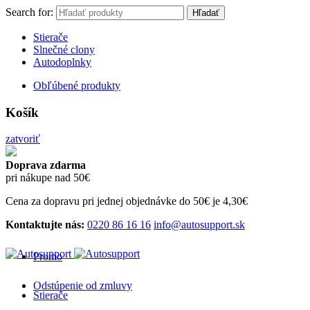
Search for:
Hľadať
Stierače
Slnečné clony
Autodoplnky
Obľúbené produkty
Košík
zatvoriť
Doprava zdarma
pri nákupe nad 50€
Cena za dopravu pri jednej objednávke do 50€ je 4,30€
Kontaktujte nás:
0220 86 16 16
info@autosupport.sk
Promo
Odstúpenie od zmluvy
Stierače