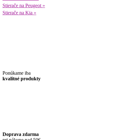
Stierače na Peugeot »
Stierače na Kia »
Ponúkame iba
kvalitné produkty
Doprava zdarma
pri nákupe nad 50€