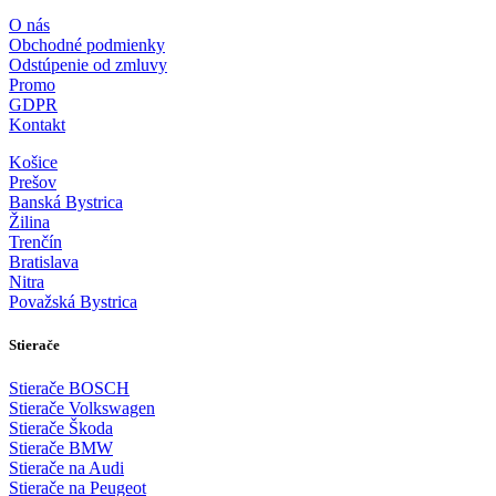
O nás
Obchodné podmienky
Odstúpenie od zmluvy
Promo
GDPR
Kontakt
Košice
Prešov
Banská Bystrica
Žilina
Trenčín
Bratislava
Nitra
Považská Bystrica
Stierače
Stierače BOSCH
Stierače Volkswagen
Stierače Škoda
Stierače BMW
Stierače na Audi
Stierače na Peugeot