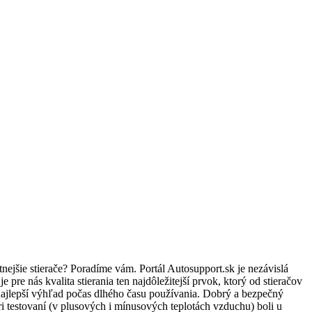
jšie stierače? Poradíme vám. Portál Autosupport.sk je nezávislá
re nás kvalita stierania ten najdôležitejší prvok, ktorý od stieračov
najlepší výhľad počas dlhého času používania. Dobrý a bezpečný
i testovaní (v plusových i mínusových teplotách vzduchu) boli u