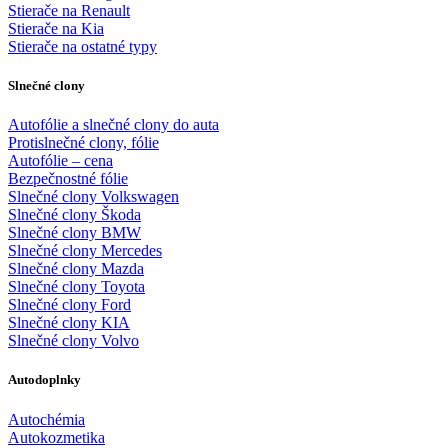
Stierače na Renault
Stierače na Kia
Stierače na ostatné typy
Slnečné clony
Autofólie a slnečné clony do auta
Protislnečné clony, fólie
Autofólie – cena
Bezpečnostné fólie
Slnečné clony Volkswagen
Slnečné clony Škoda
Slnečné clony BMW
Slnečné clony Mercedes
Slnečné clony Mazda
Slnečné clony Toyota
Slnečné clony Ford
Slnečné clony KIA
Slnečné clony Volvo
Autodoplnky
Autochémia
Autokozmetika