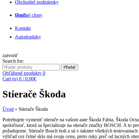
Obchodné podmienky
O nás
Slnečné clony
Kontakt
Autodoplnky
zatvoriť
Search for:
Hľadať
Obľúbené produkty
0
Cart (
o
)
0
/
0.00
€
Stierače Škoda
Úvod
»
Stierače Škoda
Potrebujete vymeniť stierače na vašom aute Škoda Fabia, Škoda Octa
spoločnosť, ktorá sa špecializuje na stierače značky BOSCH. A to pret
požadujeme. Stierače Bosch boli a sú v takmer všetkých testovaniac
výhľad cez čelné sklo má svoju cenu, preto ruky preč od lacných stie