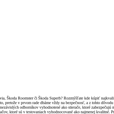
via, Škoda Roomster či Škoda Superb? Rozmýšľate kde kúpiť najkvalitne
o, pretože v prvom rade dbáme vždy na bezpečnosť, a z tohto dôvodu je p
h nezávislých odborníkov vyhodnotené ako stierače, ktoré zabezpečujú 
račov, ktoré sú v testovaniach vyhodnocované ako najmenej kvalitné. Pr