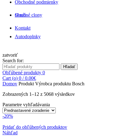
Obchodné podmienky
O nás
Slnečné clony
Kontakt
Autodoplnky
zatvoriť
Search for:
Hľadať
Obľúbené produkty
0
Cart (
o
)
0
/
0.00
€
Domov
Produkt Výrobca produktu
Bosch
Zobrazených 1–12 z 5068 výsledkov
Parametre vyhľadávania
-20%
Pridať do obľúbených produktov
Náhľad