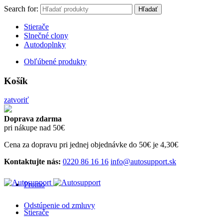
Search for:
Hľadať
Stierače
Slnečné clony
Autodoplnky
Obľúbené produkty
Košík
zatvoriť
Doprava zdarma
pri nákupe nad 50€
Cena za dopravu pri jednej objednávke do 50€ je 4,30€
Kontaktujte nás:
0220 86 16 16
info@autosupport.sk
Promo
Odstúpenie od zmluvy
Stierače