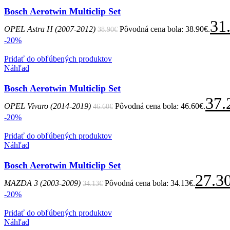
Bosch Aerotwin Multiclip Set
31
OPEL Astra H (2007-2012)
Pôvodná cena bola: 38.90€.
38.90
€
-20%
Pridať do obľúbených produktov
Náhľad
Bosch Aerotwin Multiclip Set
37.
OPEL Vivaro (2014-2019)
Pôvodná cena bola: 46.60€.
46.60
€
-20%
Pridať do obľúbených produktov
Náhľad
Bosch Aerotwin Multiclip Set
27.3
MAZDA 3 (2003-2009)
Pôvodná cena bola: 34.13€.
34.13
€
-20%
Pridať do obľúbených produktov
Náhľad