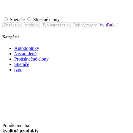
Stierače
Slnečné clony
Vyhľadať
Kategórie
Autodoplnky
Nezaradené
Protislnečné clony
Stierače
type
Ponúkame iba
kvalitné produkty