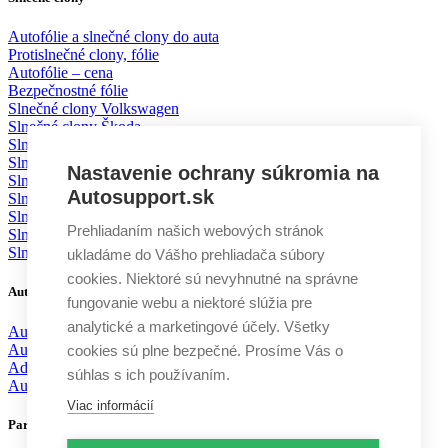
Autofólie a slnečné clony do auta
Protislnečné clony, fólie
Autofólie – cena
Bezpečnostné fólie
Slnečné clony Volkswagen
Slnečné clony Škoda
Slnečné clony BMW
Slnečné clony Mercedes
Nastavenie ochrany súkromia na
Slnečné clony Mazda
Autosupport.sk
Slnečné clony Toyota
Slnečné clony Ford
Prehliadaním našich webových stránok
Slnečné clony KIA
Slnečné clony Volvo
ukladáme do Vášho prehliadača súbory
cookies. Niektoré sú nevyhnutné na správne
Autodoplnky
fungovanie webu a niektoré slúžia pre
analytické a marketingové účely. Všetky
Autochémia
Autokozmetika
cookies sú plne bezpečné. Prosíme Vás o
Aditíva
súhlas s ich používaním.
Autodoplnky
Viac informácií
Partneri