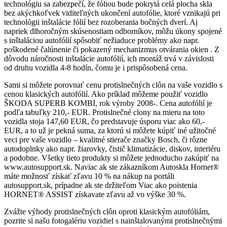
technológiu sa zabezpečí, že fóliou bude pokrytá celá plocha skla
bez akýchkoľvek viditeľných ukončení autofólie, ktoré vznikajú pri
technológii inštalácie fólií bez rozoberania bočných dverí. Aj
napriek dlhoročným skúsenostiam odborníkov, môžu úkony spojené
s inštaláciou autofólií spôsobiť nežiaduce problémy ako napr.
poškodené čalúnenie či pokazený mechanizmus otvárania okien . Z
dôvodu náročnosti inštalácie autofólií, ich montáž trvá v závislosti
od druhu vozidla 4-8 hodín, čomu je i prispôsobená cena.
Sami si môžete porovnať cenu protislnečných clôn na vaše vozidlo s
cenou klasických autofólií. Ako príklad môžeme použiť vozidlo
ŠKODA SUPERB KOMBI, rok výroby 2008-. Cena autofólií je
podľa tabuľky 210,- EUR. Protislnečné clony na mieru na toto
vozidla stoja 147,60 EUR, čo predstavuje úsporu viac ako 60,-
EUR, a to už je pekná suma, za ktorú si môžete kúpiť iné užitočné
veci pre vaše vozidlo – kvalitné stierače značky Bosch, či rôzne
autodoplnky ako napr. žiarovky, čistič klimatizácie, diskov, interiéru
a podobne. Všetky tieto produkty si môžete jednoducho zakúpiť na
www.autosupport.sk. Naviac ak ste zákazníkom Autoskla Hornet®
máte možnosť získať zľavu 10 % na nákup na portáli
autosupport.sk, prípadne ak ste držiteľom Viac ako poistenia
HORNET® ASSIST získavate zľavu až vo výške 30 %.
Zvážte výhody protislnečných clôn oproti klasickým autofóliám,
pozrite si našu fotogalériu vozidiel s nainštalovanými protislnečnými