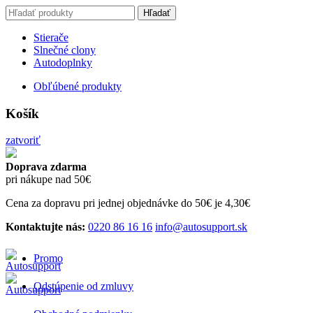
Search
Hľadať
for:
Stierače
Slnečné clony
Autodoplnky
Obľúbené produkty
Košík
zatvoriť
Doprava zdarma
pri nákupe nad 50€
Cena za dopravu pri jednej objednávke do 50€ je 4,30€
Kontaktujte nás:
0220 86 16 16
info@autosupport.sk
Promo
Odstúpenie od zmluvy