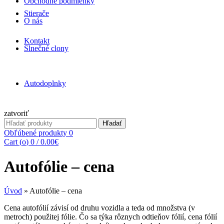
Obchodné podmienky
Stierače
O nás
Kontakt
Slnečné clony
Autodoplnky
zatvoriť
Search
Hľadať
for:
Obľúbené produkty
0
Cart (
o
)
0
/
0.00
€
Autofólie – cena
Úvod
»
Autofólie – cena
Cena autofólií závisí od druhu vozidla a teda od množstva (v
metroch) použitej fólie. Čo sa týka rôznych odtieňov fólií, cena fólií