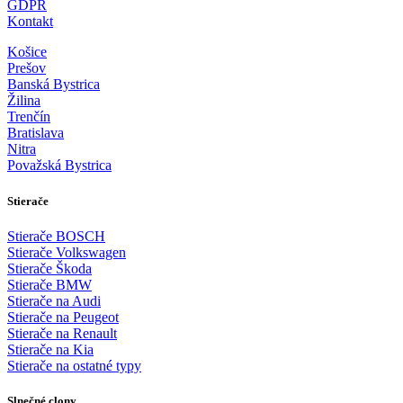
GDPR
Kontakt
Košice
Prešov
Banská Bystrica
Žilina
Trenčín
Bratislava
Nitra
Považská Bystrica
Stierače
Stierače BOSCH
Stierače Volkswagen
Stierače Škoda
Stierače BMW
Stierače na Audi
Stierače na Peugeot
Stierače na Renault
Stierače na Kia
Stierače na ostatné typy
Slnečné clony