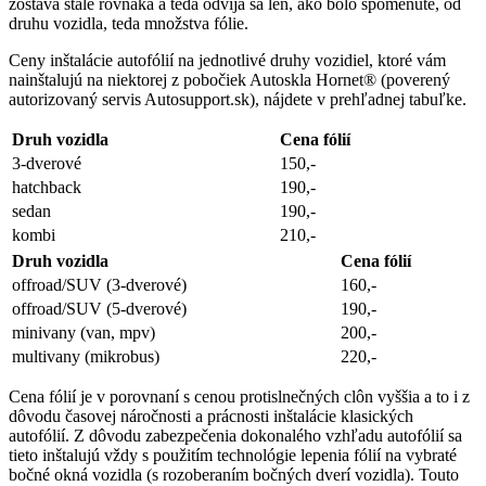
zostáva stále rovnaká a teda odvíja sa len, ako bolo spomenuté, od
druhu vozidla, teda množstva fólie.
Ceny inštalácie autofólií na jednotlivé druhy vozidiel, ktoré vám
nainštalujú na niektorej z pobočiek Autoskla Hornet® (poverený
autorizovaný servis Autosupport.sk), nájdete v prehľadnej tabuľke.
Druh vozidla
Cena fólií
3-dverové
150,-
hatchback
190,-
sedan
190,-
kombi
210,-
Druh vozidla
Cena fólií
offroad/SUV (3-dverové)
160,-
offroad/SUV (5-dverové)
190,-
minivany (van, mpv)
200,-
multivany (mikrobus)
220,-
Cena fólií je v porovnaní s cenou protislnečných clôn vyššia a to i z
dôvodu časovej náročnosti a prácnosti inštalácie klasických
autofólií. Z dôvodu zabezpečenia dokonalého vzhľadu autofólií sa
tieto inštalujú vždy s použitím technológie lepenia fólií na vybraté
bočné okná vozidla (s rozoberaním bočných dverí vozidla). Touto