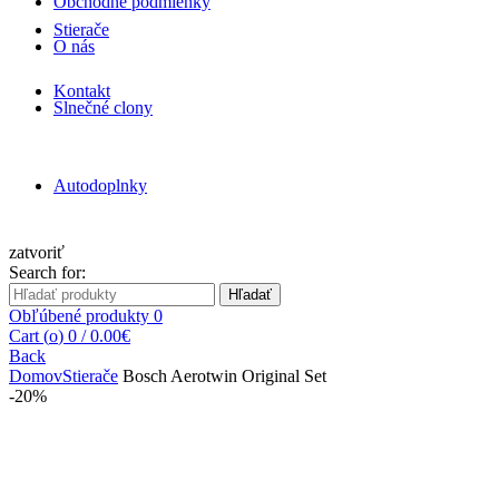
Obchodné podmienky
Stierače
O nás
Kontakt
Slnečné clony
Autodoplnky
zatvoriť
Search for:
Hľadať
Obľúbené produkty
0
Cart (
o
)
0
/
0.00
€
Back
Domov
Stierače
Bosch Aerotwin Original Set
-20%