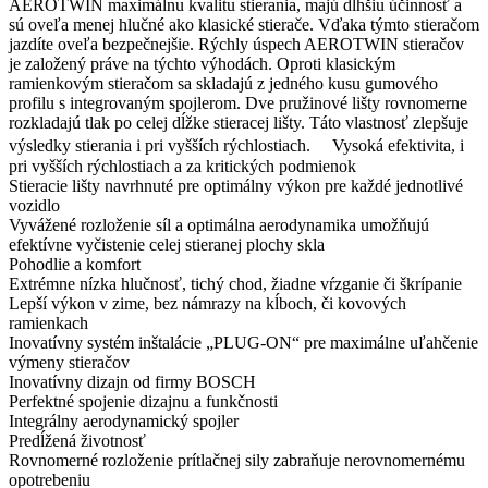
AEROTWIN maximálnu kvalitu stierania, majú dlhšiu účinnosť a
sú oveľa menej hlučné ako klasické stierače. Vďaka týmto stieračom
jazdíte oveľa bezpečnejšie. Rýchly úspech AEROTWIN stieračov
je založený práve na týchto výhodách. Oproti klasickým
ramienkovým stieračom sa skladajú z jedného kusu gumového
profilu s integrovaným spojlerom. Dve pružinové lišty rovnomerne
rozkladajú tlak po celej dĺžke stieracej lišty. Táto vlastnosť zlepšuje
výsledky stierania i pri vyšších rýchlostiach. Vysoká efektivita, i
pri vyšších rýchlostiach a za kritických podmienok
Stieracie lišty navrhnuté pre optimálny výkon pre každé jednotlivé
vozidlo
Vyvážené rozloženie síl a optimálna aerodynamika umožňujú
efektívne vyčistenie celej stieranej plochy skla
Pohodlie a komfort
Extrémne nízka hlučnosť, tichý chod, žiadne vŕzganie či škrípanie
Lepší výkon v zime, bez námrazy na kĺboch, či kovových
ramienkach
Inovatívny systém inštalácie „PLUG-ON“ pre maximálne uľahčenie
výmeny stieračov
Inovatívny dizajn od firmy BOSCH
Perfektné spojenie dizajnu a funkčnosti
Integrálny aerodynamický spojler
Predĺžená životnosť
Rovnomerné rozloženie prítlačnej sily zabraňuje nerovnomernému
opotrebeniu