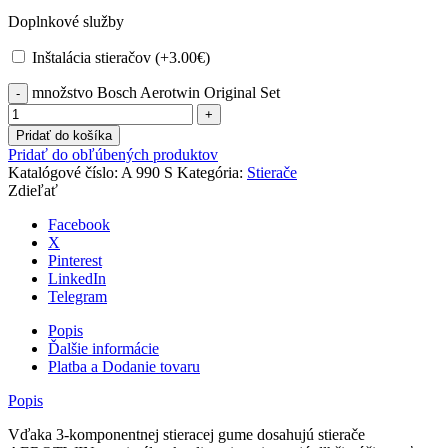
Doplnkové služby
Inštalácia stieračov (+
3.00
€
)
množstvo Bosch Aerotwin Original Set
Pridať do košíka
Pridať do obľúbených produktov
Katalógové číslo:
A 990 S
Kategória:
Stierače
Zdieľať
Facebook
X
Pinterest
LinkedIn
Telegram
Popis
Ďalšie informácie
Platba a Dodanie tovaru
Popis
Vďaka 3-komponentnej stieracej gume dosahujú stierače