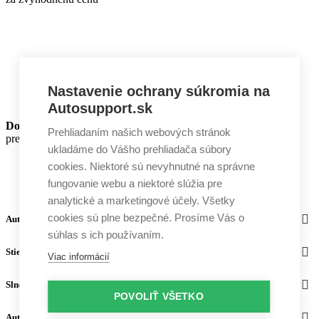
Nastavenie ochrany súkromia na
Autosupport.sk
Dodatočné zľavy
Prehliadaním našich webových stránok
pre zákazníkov HORNET®
ukladáme do Vášho prehliadača súbory
cookies. Niektoré sú nevyhnutné na správne
fungovanie webu a niektoré slúžia pre
analytické a marketingové účely. Všetky
cookies sú plne bezpečné. Prosíme Vás o
Autosupport
súhlas s ich používaním.
Stierače
Viac informácií
Slnečné clony
POVOLIŤ VŠETKO
Autodoplnky