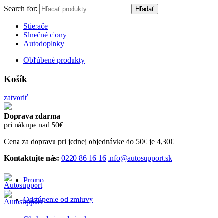
Search for:
Hľadať
Stierače
Slnečné clony
Autodoplnky
Obľúbené produkty
Košík
zatvoriť
Doprava zdarma
pri nákupe nad 50€
Cena za dopravu pri jednej objednávke do 50€ je 4,30€
Kontaktujte nás:
0220 86 16 16
info@autosupport.sk
Promo
Odstúpenie od zmluvy