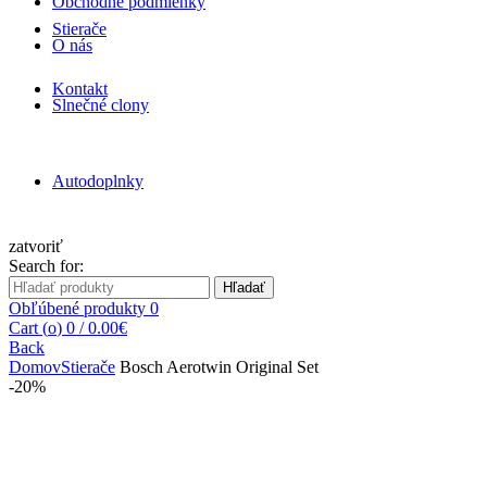
Obchodné podmienky
Stierače
O nás
Kontakt
Slnečné clony
Autodoplnky
zatvoriť
Search for:
Hľadať
Obľúbené produkty
0
Cart (
o
)
0
/
0.00
€
Back
Domov
Stierače
Bosch Aerotwin Original Set
-20%