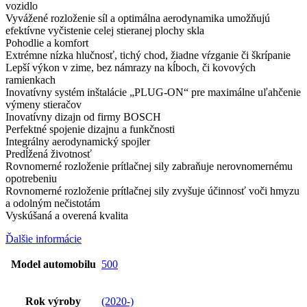
vozidlo
Vyvážené rozloženie síl a optimálna aerodynamika umožňujú
efektívne vyčistenie celej stieranej plochy skla
Pohodlie a komfort
Extrémne nízka hlučnosť, tichý chod, žiadne vŕzganie či škrípanie
Lepší výkon v zime, bez námrazy na kĺboch, či kovových
ramienkach
Inovatívny systém inštalácie „PLUG-ON“ pre maximálne uľahčenie
výmeny stieračov
Inovatívny dizajn od firmy BOSCH
Perfektné spojenie dizajnu a funkčnosti
Integrálny aerodynamický spojler
Predĺžená životnosť
Rovnomerné rozloženie prítlačnej sily zabraňuje nerovnomernému
opotrebeniu
Rovnomerné rozloženie prítlačnej sily zvyšuje účinnosť voči hmyzu
a odolným nečistotám
Vyskúšaná a overená kvalita
Ďalšie informácie
Model automobilu
500
Rok výroby
(2020-)