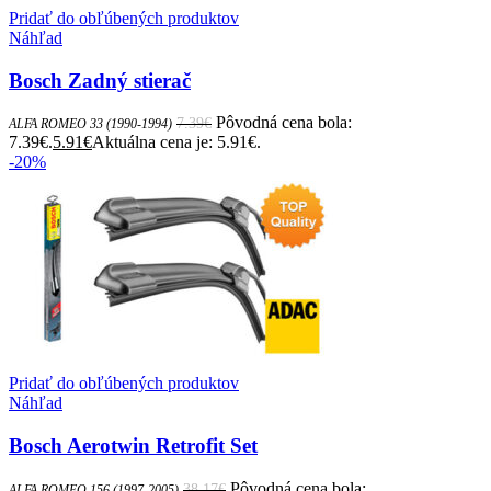
Pridať do obľúbených produktov
Náhľad
Bosch Zadný stierač
Pôvodná cena bola:
7.39
€
ALFA ROMEO 33 (1990-1994)
7.39€.
5.91
€
Aktuálna cena je: 5.91€.
-20%
Pridať do obľúbených produktov
Náhľad
Bosch Aerotwin Retrofit Set
Pôvodná cena bola:
38.17
€
ALFA ROMEO 156 (1997-2005)