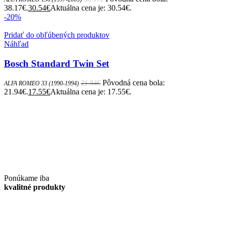
38.17€.
30.54
€
Aktuálna cena je: 30.54€.
-20%
Pridať do obľúbených produktov
Náhľad
Bosch Standard Twin Set
Pôvodná cena bola:
21.94
€
ALFA ROMEO 33 (1990-1994)
21.94€.
17.55
€
Aktuálna cena je: 17.55€.
Ponúkame iba
kvalitné produkty