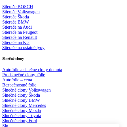
Stierače BOSCH
Stierače Volkswagen
Stierače Škoda
Stierače BMW
Stierače na Audi
Stierače na Peugeot
Stierače na Renault
Stierače na Kia
Stierače na ostatné typy
Slnečné clony
Autofólie a slnečné clony do auta
Protislnečné clony, fólie
Autofólie – cena
Bezpečnostné fólie
Slnečné clony Volkswagen
Slnečné clony Škoda
Slnečné clony BMW
Slnečné clony Mercedes
Slnečné clony Mazda
Slnečné clony Toyota
Slnečné clony Ford
Slnečné clony KIA