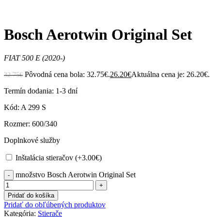
Zväčšiť
Bosch Aerotwin Original Set
FIAT 500 E (2020-)
Pôvodná cena bola: 32.75€.
26.20
€
Aktuálna cena je: 26.20€.
32.75
€
Termín dodania: 1-3 dní
Kód: A 299 S
Rozmer: 600/340
Doplnkové služby
Inštalácia stieračov (+
3.00
€
)
množstvo Bosch Aerotwin Original Set
Pridať do košíka
Pridať do obľúbených produktov
Kategória:
Stierače