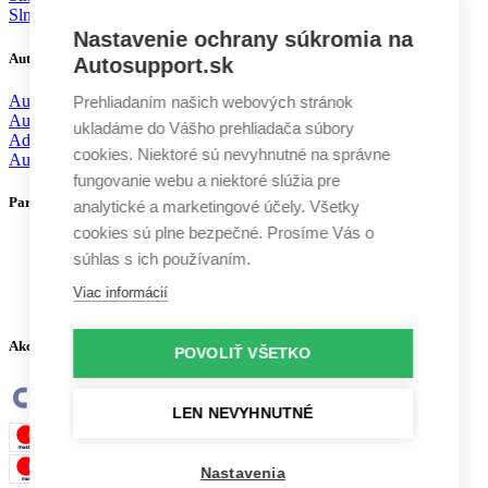
Slnečné clony Volvo
Nastavenie ochrany súkromia na
Autodoplnky
Autosupport.sk
Autochémia
Prehliadaním našich webových stránok
Autokozmetika
ukladáme do Vášho prehliadača súbory
Aditíva
cookies. Niektoré sú nevyhnutné na správne
Autodoplnky
fungovanie webu a niektoré slúžia pre
Partneri
analytické a marketingové účely. Všetky
cookies sú plne bezpečné. Prosíme Vás o
súhlas s ich používaním.
Viac informácií
Akceptujeme platby
POVOLIŤ VŠETKO
LEN NEVYHNUTNÉ
Nastavenia