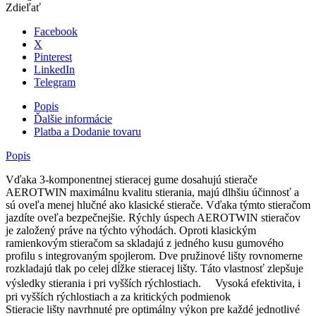
Zdieľať
Facebook
X
Pinterest
LinkedIn
Telegram
Popis
Ďalšie informácie
Platba a Dodanie tovaru
Popis
Vďaka 3-komponentnej stieracej gume dosahujú stierače
AEROTWIN maximálnu kvalitu stierania, majú dlhšiu účinnosť a
sú oveľa menej hlučné ako klasické stierače. Vďaka týmto stieračom
jazdíte oveľa bezpečnejšie. Rýchly úspech AEROTWIN stieračov
je založený práve na týchto výhodách. Oproti klasickým
ramienkovým stieračom sa skladajú z jedného kusu gumového
profilu s integrovaným spojlerom. Dve pružinové lišty rovnomerne
rozkladajú tlak po celej dĺžke stieracej lišty. Táto vlastnosť zlepšuje
výsledky stierania i pri vyšších rýchlostiach. Vysoká efektivita, i
pri vyšších rýchlostiach a za kritických podmienok
Stieracie lišty navrhnuté pre optimálny výkon pre každé jednotlivé