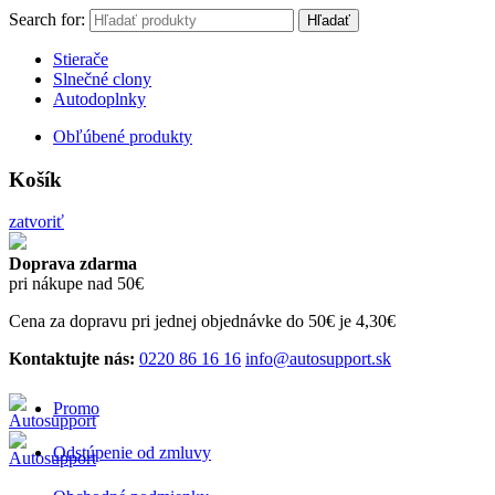
Search for:
Hľadať
Stierače
Slnečné clony
Autodoplnky
Obľúbené produkty
Košík
zatvoriť
Doprava zdarma
pri nákupe nad 50€
Cena za dopravu pri jednej objednávke do 50€ je 4,30€
Kontaktujte nás:
0220 86 16 16
info@autosupport.sk
Promo
Odstúpenie od zmluvy