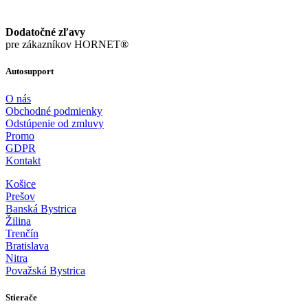
Dodatočné zľavy
pre zákazníkov HORNET®
Autosupport
O nás
Obchodné podmienky
Odstúpenie od zmluvy
Promo
GDPR
Kontakt
Košice
Prešov
Banská Bystrica
Žilina
Trenčín
Bratislava
Nitra
Považská Bystrica
Stierače