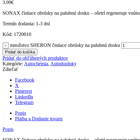
3.99
€
SONAX čistiace obrúsky na palubnú dosku – ošetrí regeneruje vnútor
Termín dodania: 1-3 dní
Kód: 1720010
množstvo SHERON čistiace obrúsky na palubnú dosku
Pridať do košíka
Pridať do obľúbených produktov
Kategórie:
Autochémia
,
Autodoplnky
Zdieľať
Facebook
X
Pinterest
LinkedIn
Telegram
Popis
Platba a Dodanie tovaru
Popis
SONAX čistiace obrúsky na palubnú dosku – ošetrí regeneruje vnútorné