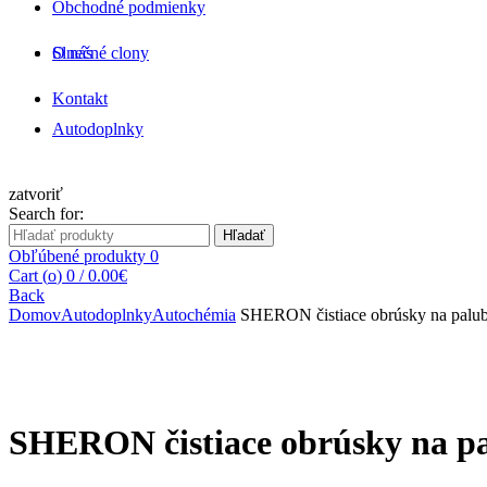
Obchodné podmienky
O nás
Slnečné clony
Kontakt
Autodoplnky
zatvoriť
Search for:
Hľadať
Obľúbené produkty
0
Cart (
o
)
0
/
0.00
€
Back
Domov
Autodoplnky
Autochémia
SHERON čistiace obrúsky na palu
Zväčšiť
SHERON čistiace obrúsky na p