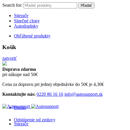
Search for:
Hľadať
Stierače
Slnečné clony
Autodoplnky
Obľúbené produkty
Košík
zatvoriť
Doprava zdarma
pri nákupe nad 50€
Cena za dopravu pri jednej objednávke do 50€ je 4,30€
Kontaktujte nás:
0220 86 16 16
info@autosupport.sk
Promo
Odstúpenie od zmluvy
Stierače