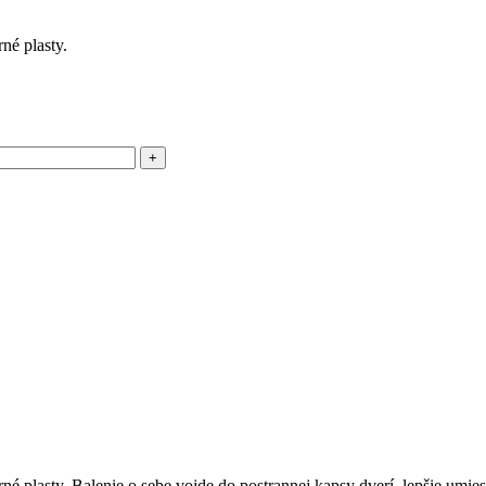
né plasty.
 plasty. Balenie o sebe vojde do postrannej kapsy dverí, lepšie umiest