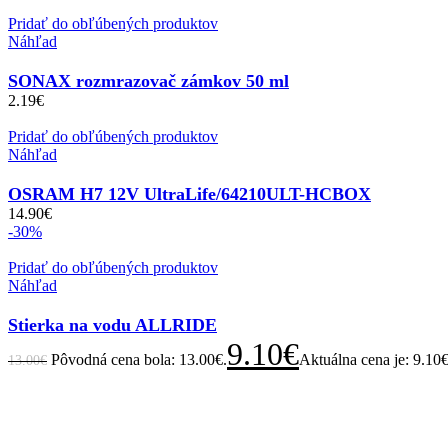
Pridať do obľúbených produktov
Náhľad
SONAX rozmrazovač zámkov 50 ml
2.19
€
Pridať do obľúbených produktov
Náhľad
OSRAM H7 12V UltraLife/64210ULT-HCBOX
14.90
€
-30%
Pridať do obľúbených produktov
Náhľad
Stierka na vodu ALLRIDE
9.10
€
Pôvodná cena bola: 13.00€.
Aktuálna cena je: 9.10€
13.00
€