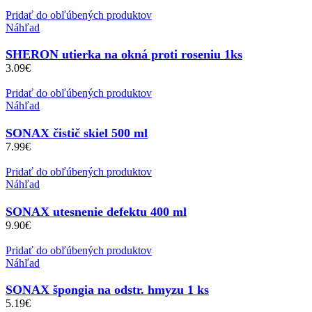
Pridať do obľúbených produktov
Náhľad
SHERON utierka na okná proti roseniu 1ks
3.09
€
Pridať do obľúbených produktov
Náhľad
SONAX čistič skiel 500 ml
7.99
€
Pridať do obľúbených produktov
Náhľad
SONAX utesnenie defektu 400 ml
9.90
€
Pridať do obľúbených produktov
Náhľad
SONAX špongia na odstr. hmyzu 1 ks
5.19
€