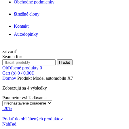
Obchodné podmienky
O nás
Slnečné clony
Kontakt
Autodoplnky
zatvoriť
Search for:
Hľadať
Obľúbené produkty
0
Cart (
o
)
0
/
0.00
€
Domov
Produkt Model automobilu
X7
Zobrazujú sa 4 výsledky
Parametre vyhľadávania
-20%
Pridať do obľúbených produktov
Náhľad