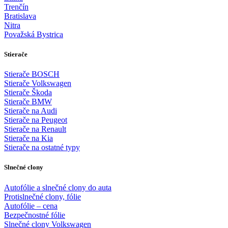
Trenčín
Bratislava
Nitra
Považská Bystrica
Stierače
Stierače BOSCH
Stierače Volkswagen
Stierače Škoda
Stierače BMW
Stierače na Audi
Stierače na Peugeot
Stierače na Renault
Stierače na Kia
Stierače na ostatné typy
Slnečné clony
Autofólie a slnečné clony do auta
Protislnečné clony, fólie
Autofólie – cena
Bezpečnostné fólie
Slnečné clony Volkswagen