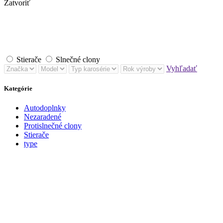
Zatvoriť
Stierače
Slnečné clony
Vyhľadať
Kategórie
Autodoplnky
Nezaradené
Protislnečné clony
Stierače
type