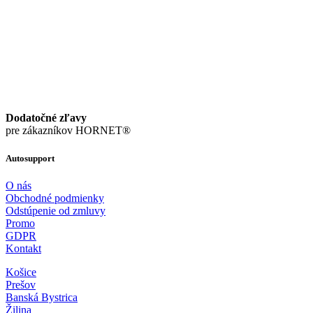
Dodatočné zľavy
pre zákazníkov HORNET®
Autosupport
O nás
Obchodné podmienky
Odstúpenie od zmluvy
Promo
GDPR
Kontakt
Košice
Prešov
Banská Bystrica
Žilina