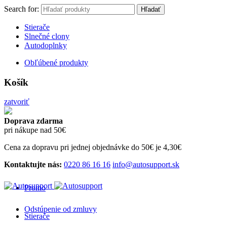
Search for:
Hľadať
Stierače
Slnečné clony
Autodoplnky
Obľúbené produkty
Košík
zatvoriť
Doprava zdarma
pri nákupe nad 50€
Cena za dopravu pri jednej objednávke do 50€ je 4,30€
Kontaktujte nás:
0220 86 16 16
info@autosupport.sk
Promo
Odstúpenie od zmluvy
Stierače