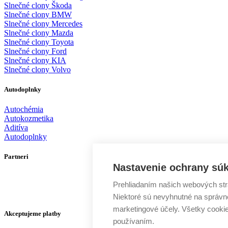
Slnečné clony Škoda
Slnečné clony BMW
Slnečné clony Mercedes
Slnečné clony Mazda
Slnečné clony Toyota
Slnečné clony Ford
Slnečné clony KIA
Slnečné clony Volvo
Autodoplnky
Autochémia
Autokozmetika
Aditíva
Autodoplnky
Partneri
Nastavenie ochrany sú
Prehliadaním našich webových str
Niektoré sú nevyhnutné na správne
marketingové účely. Všetky cooki
Akceptujeme platby
používaním.