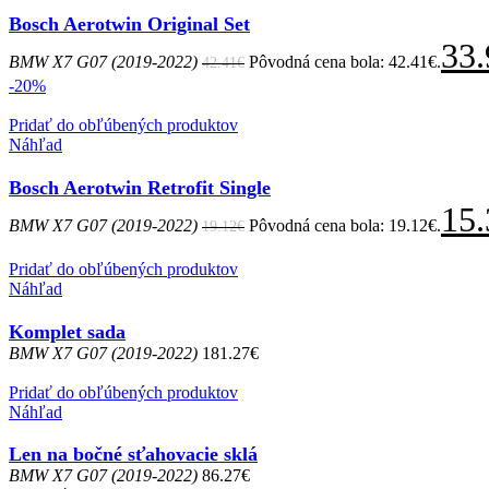
Bosch Aerotwin Original Set
33.
BMW X7 G07 (2019-2022)
Pôvodná cena bola: 42.41€.
42.41
€
-20%
Pridať do obľúbených produktov
Náhľad
Bosch Aerotwin Retrofit Single
15.
BMW X7 G07 (2019-2022)
Pôvodná cena bola: 19.12€.
19.12
€
Pridať do obľúbených produktov
Náhľad
Komplet sada
BMW X7 G07 (2019-2022)
181.27
€
Pridať do obľúbených produktov
Náhľad
Len na bočné sťahovacie sklá
BMW X7 G07 (2019-2022)
86.27
€