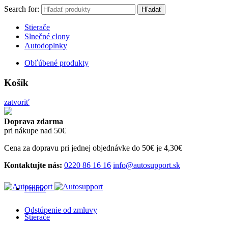
Search for:
Hľadať
Stierače
Slnečné clony
Autodoplnky
Obľúbené produkty
Košík
zatvoriť
Doprava zdarma
pri nákupe nad 50€
Cena za dopravu pri jednej objednávke do 50€ je 4,30€
Kontaktujte nás:
0220 86 16 16
info@autosupport.sk
Promo
Odstúpenie od zmluvy
Stierače