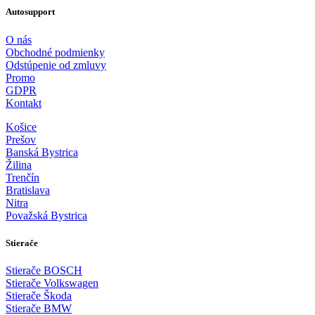
Autosupport
O nás
Obchodné podmienky
Odstúpenie od zmluvy
Promo
GDPR
Kontakt
Košice
Prešov
Banská Bystrica
Žilina
Trenčín
Bratislava
Nitra
Považská Bystrica
Stierače
Stierače BOSCH
Stierače Volkswagen
Stierače Škoda
Stierače BMW