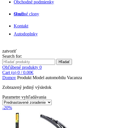
Obchodné podmienky
O nás
Slnečné clony
Kontakt
Autodoplnky
zatvoriť
Search for:
Hľadať
Obľúbené produkty
0
Cart (
o
)
0
/
0.00
€
Domov
Produkt Model automobilu
Vacanza
Zobrazený jediný výsledok
Parametre vyhľadávania
-20%