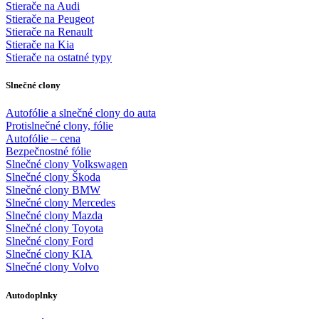
Stierače na Audi
Stierače na Peugeot
Stierače na Renault
Stierače na Kia
Stierače na ostatné typy
Slnečné clony
Autofólie a slnečné clony do auta
Protislnečné clony, fólie
Autofólie – cena
Bezpečnostné fólie
Slnečné clony Volkswagen
Slnečné clony Škoda
Slnečné clony BMW
Slnečné clony Mercedes
Slnečné clony Mazda
Slnečné clony Toyota
Slnečné clony Ford
Slnečné clony KIA
Slnečné clony Volvo
Autodoplnky