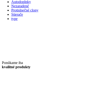
Autodoplnky
Nezaradené
Protislnečné clony
Stierače
type
Ponúkame iba
kvalitné produkty