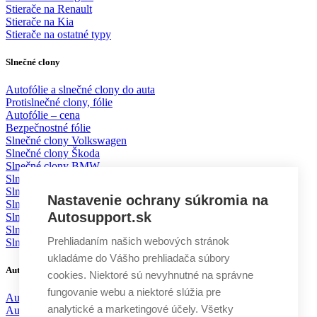
Stierače na Renault
Stierače na Kia
Stierače na ostatné typy
Slnečné clony
Autofólie a slnečné clony do auta
Protislnečné clony, fólie
Autofólie – cena
Bezpečnostné fólie
Slnečné clony Volkswagen
Slnečné clony Škoda
Slnečné clony BMW
Slnečné clony Mercedes
Slnečné clony Mazda
Nastavenie ochrany súkromia na
Slnečné clony Toyota
Autosupport.sk
Slnečné clony Ford
Slnečné clony KIA
Prehliadaním našich webových stránok
Slnečné clony Volvo
ukladáme do Vášho prehliadača súbory
Autodoplnky
cookies. Niektoré sú nevyhnutné na správne
fungovanie webu a niektoré slúžia pre
Autochémia
analytické a marketingové účely. Všetky
Autokozmetika