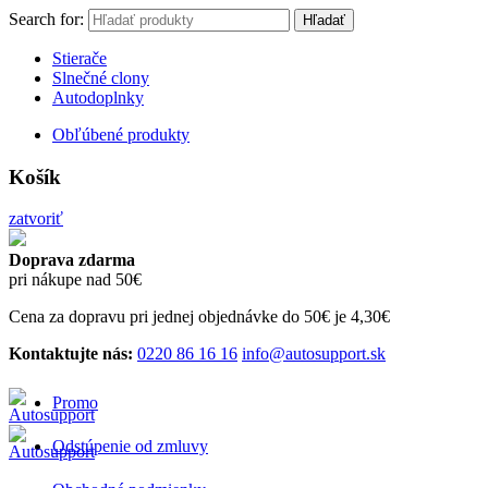
Search for:
Hľadať
Stierače
Slnečné clony
Autodoplnky
Obľúbené produkty
Košík
zatvoriť
Doprava zdarma
pri nákupe nad 50€
Cena za dopravu pri jednej objednávke do 50€ je 4,30€
Kontaktujte nás:
0220 86 16 16
info@autosupport.sk
Promo
Odstúpenie od zmluvy