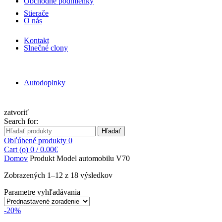
Obchodné podmienky
Stierače
O nás
Kontakt
Slnečné clony
Autodoplnky
zatvoriť
Search for:
Hľadať
Obľúbené produkty
0
Cart (
o
)
0
/
0.00
€
Domov
Produkt Model automobilu
V70
Zobrazených 1–12 z 18 výsledkov
Parametre vyhľadávania
-20%