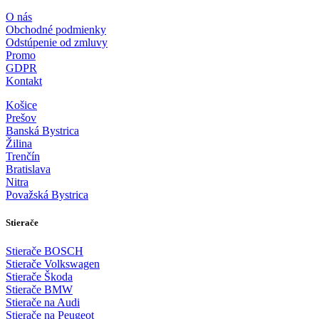
O nás
Obchodné podmienky
Odstúpenie od zmluvy
Promo
GDPR
Kontakt
Košice
Prešov
Banská Bystrica
Žilina
Trenčín
Bratislava
Nitra
Považská Bystrica
Stierače
Stierače BOSCH
Stierače Volkswagen
Stierače Škoda
Stierače BMW
Stierače na Audi
Stierače na Peugeot