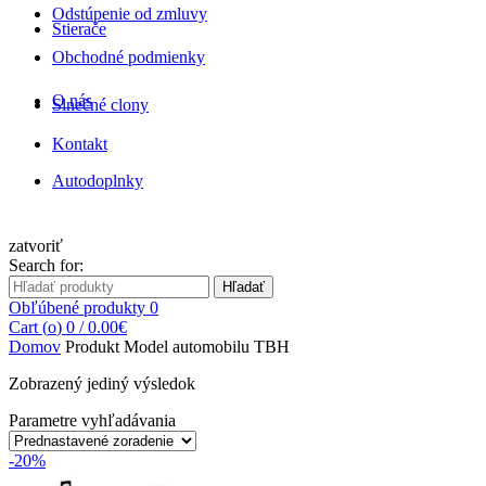
Odstúpenie od zmluvy
Stierače
Obchodné podmienky
O nás
Slnečné clony
Kontakt
Autodoplnky
zatvoriť
Search for:
Hľadať
Obľúbené produkty
0
Cart (
o
)
0
/
0.00
€
Domov
Produkt Model automobilu
TBH
Zobrazený jediný výsledok
Parametre vyhľadávania
-20%