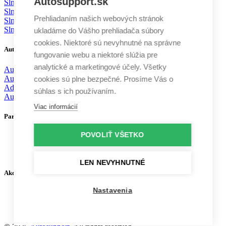
Autosupport.sk
Slnečné clony Toyota
Slnečné clony Ford
Prehliadaním našich webových stránok
Slnečné clony KIA
Slnečné clony Volvo
ukladáme do Vášho prehliadača súbory
cookies. Niektoré sú nevyhnutné na správne
Autodoplnky
fungovanie webu a niektoré slúžia pre
analytické a marketingové účely. Všetky
Autochémia
Autokozmetika
cookies sú plne bezpečné. Prosíme Vás o
Aditíva
súhlas s ich používaním.
Autodoplnky
Viac informácií
Partneri
POVOLIŤ VŠETKO
LEN NEVYHNUTNÉ
Akceptujeme platby
Nastavenia