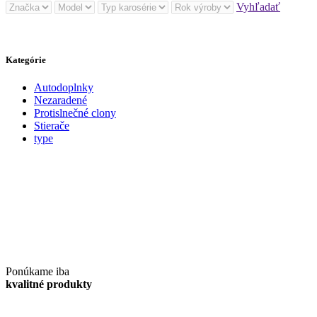
Vyhľadať
Kategórie
Autodoplnky
Nezaradené
Protislnečné clony
Stierače
type
Ponúkame iba
kvalitné produkty