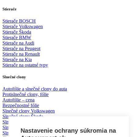
Stierače
Stierače BOSCH
Stierače Volkswagen
Stierače Škoda
Stierače BMW
Stierače na Audi
Stierače na Peugeot
Stierače na Renault
Stierače na Kia
Stierače na ostatné typy
Slnečné clony
Autofólie a slnečné clony do auta
Protislnečné clony, fólie
Autofólie – cena
Bezpečnostné fólie
Slnečné clony Volkswagen
Slnečné clony Škoda
Slnečné clony BMW
Slnečné clony Mercedes
Nastavenie ochrany súkromia na
Slnečné clony Mazda