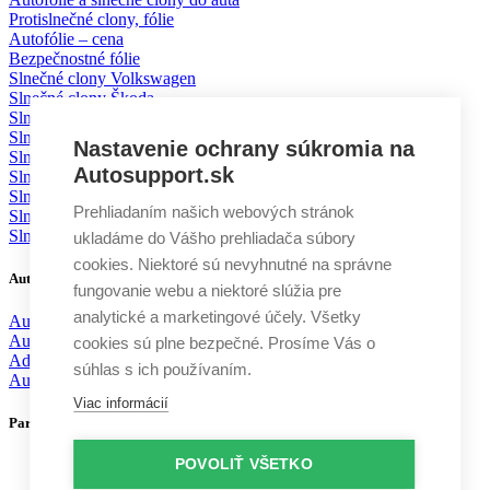
Protislnečné clony, fólie
Autofólie – cena
Bezpečnostné fólie
Slnečné clony Volkswagen
Slnečné clony Škoda
Slnečné clony BMW
Slnečné clony Mercedes
Nastavenie ochrany súkromia na
Slnečné clony Mazda
Autosupport.sk
Slnečné clony Toyota
Slnečné clony Ford
Prehliadaním našich webových stránok
Slnečné clony KIA
Slnečné clony Volvo
ukladáme do Vášho prehliadača súbory
cookies. Niektoré sú nevyhnutné na správne
Autodoplnky
fungovanie webu a niektoré slúžia pre
analytické a marketingové účely. Všetky
Autochémia
Autokozmetika
cookies sú plne bezpečné. Prosíme Vás o
Aditíva
súhlas s ich používaním.
Autodoplnky
Viac informácií
Partneri
POVOLIŤ VŠETKO