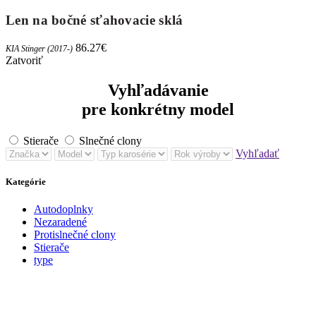
Len na bočné sťahovacie sklá
86.27
€
KIA Stinger (2017-)
Zatvoriť
Vyhľadávanie
pre konkrétny model
Stierače
Slnečné clony
Vyhľadať
Kategórie
Autodoplnky
Nezaradené
Protislnečné clony
Stierače
type