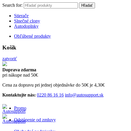
Search for:
Hľadať
Stierače
Slnečné clony
Autodoplnky
Obľúbené produkty
Košík
zatvoriť
Doprava zdarma
pri nákupe nad 50€
Cena za dopravu pri jednej objednávke do 50€ je 4,30€
Kontaktujte nás:
0220 86 16 16
info@autosupport.sk
Promo
Odstúpenie od zmluvy