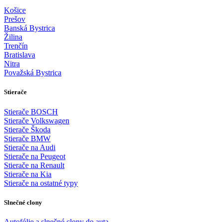
Košice
Prešov
Banská Bystrica
Žilina
Trenčín
Bratislava
Nitra
Považská Bystrica
Stierače
Stierače BOSCH
Stierače Volkswagen
Stierače Škoda
Stierače BMW
Stierače na Audi
Stierače na Peugeot
Stierače na Renault
Stierače na Kia
Stierače na ostatné typy
Slnečné clony
Autofólie a slnečné clony do auta