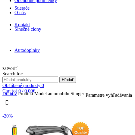
Obchodné podmienky
Stierače
O nás
Kontakt
Slnečné clony
Autodoplnky
zatvoriť
Search for:
Hľadať
Obľúbené produkty
0
Cart (
o
)
0
/
0.00
€
Domov
Produkt Model automobilu
Stinger
Parametre vyhľadávania
-20%