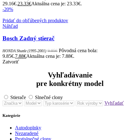
29.16€.
23.33
€
Aktuálna cena je: 23.33€.
-20%
Pridať do obľúbených produktov
Náhľad
Bosch Zadný stierač
Pôvodná cena bola:
9.85
€
HONDA Shuttle (1995-2001)
9.85€.
7.88
€
Aktuálna cena je: 7.88€.
Zatvoriť
Vyhľadávanie
pre konkrétny model
Stierače
Slnečné clony
Vyhľadať
Kategórie
Autodoplnky
Nezaradené
Protislnečné clony