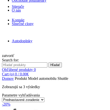
Obchodné podmienky
Stierače
O nás
Kontakt
Slnečné clony
Autodoplnky
zatvoriť
Search for:
Hľadať
Obľúbené produkty
0
Cart (
o
)
0
/
0.00
€
Domov
Produkt Model automobilu
Shuttle
Zobrazujú sa 3 výsledky
Parametre vyhľadávania
-20%