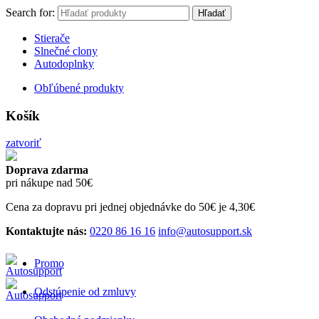
Search for:
Hľadať
Stierače
Slnečné clony
Autodoplnky
Obľúbené produkty
Košík
zatvoriť
Doprava zdarma
pri nákupe nad 50€
Cena za dopravu pri jednej objednávke do 50€ je 4,30€
Kontaktujte nás:
0220 86 16 16
info@autosupport.sk
Promo
Odstúpenie od zmluvy