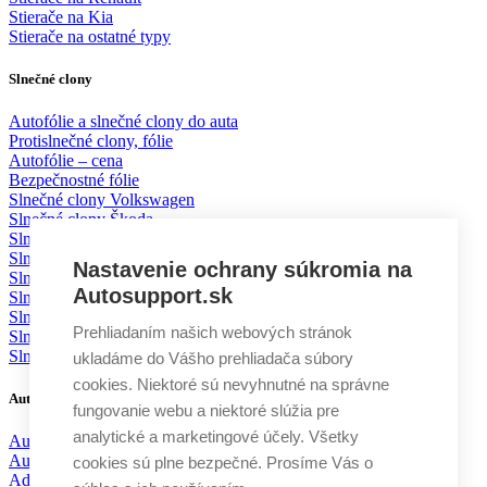
Stierače na Kia
Stierače na ostatné typy
Slnečné clony
Autofólie a slnečné clony do auta
Protislnečné clony, fólie
Autofólie – cena
Bezpečnostné fólie
Slnečné clony Volkswagen
Slnečné clony Škoda
Slnečné clony BMW
Slnečné clony Mercedes
Nastavenie ochrany súkromia na
Slnečné clony Mazda
Autosupport.sk
Slnečné clony Toyota
Slnečné clony Ford
Prehliadaním našich webových stránok
Slnečné clony KIA
Slnečné clony Volvo
ukladáme do Vášho prehliadača súbory
cookies. Niektoré sú nevyhnutné na správne
Autodoplnky
fungovanie webu a niektoré slúžia pre
analytické a marketingové účely. Všetky
Autochémia
Autokozmetika
cookies sú plne bezpečné. Prosíme Vás o
Aditíva