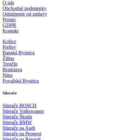
O nás
Obchodné podmienky
Odstúpenie od zmluvy
Promo
GDPR
Kontakt
Košice
Prešov
Banská Bystrica
Žilina
Trenčín
Bratislava
Nitra
Považská Bystrica
Stierače
Stierače BOSCH
Stierače Volkswagen
Stierače Škoda
Stierače BMW
Stierače na Audi
Stierače na Peugeot
Stierače na Renault