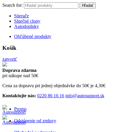
Search for:
Hľadať
Stierače
Slnečné clony
Autodoplnky
Obľúbené produkty
Košík
zatvoriť
Doprava zdarma
pri nákupe nad 50€
Cena za dopravu pri jednej objednávke do 50€ je 4,30€
Kontaktujte nás:
0220 86 16 16
info@autosupport.sk
Promo
Odstúpenie od zmluvy