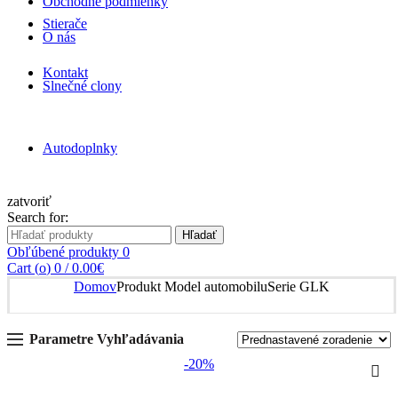
Obchodné podmienky
Stierače
O nás
Kontakt
Slnečné clony
Autodoplnky
zatvoriť
Search for:
Hľadať
Obľúbené produkty
0
Cart (
o
)
0
/
0.00
€
Domov
Produkt Model automobilu
Serie GLK
Parametre Vyhľadávania
-20%