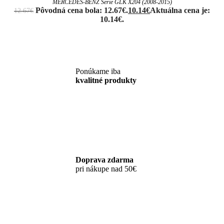
MERCEDES-BENZ Serie GLK X204 (2008-2015)
Pôvodná cena bola: 12.67€.
10.14
€
Aktuálna cena je:
12.67
€
10.14€.
Ponúkame iba
kvalitné produkty
Doprava zdarma
pri nákupe nad 50€