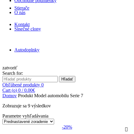
Obchodné podmienky
Stierače
O nás
Kontakt
Slnečné clony
Autodoplnky
zatvoriť
Search for:
Hľadať
Obľúbené produkty
0
Cart (
o
)
0
/
0.00
€
Domov
Produkt Model automobilu
Serie 7
Zobrazuje sa 9 výsledkov
Parametre vyhľadávania
-20%