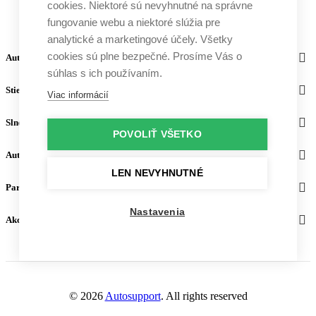
cookies. Niektoré sú nevyhnutné na správne
fungovanie webu a niektoré slúžia pre
analytické a marketingové účely. Všetky
cookies sú plne bezpečné. Prosíme Vás o
Autosupport
súhlas s ich používaním.
Stierače
Viac informácií
Slnečné clony
POVOLIŤ VŠETKO
Autodoplnky
LEN NEVYHNUTNÉ
Partneri
Nastavenia
Akceptujeme platby
© 2026
Autosupport
. All rights reserved