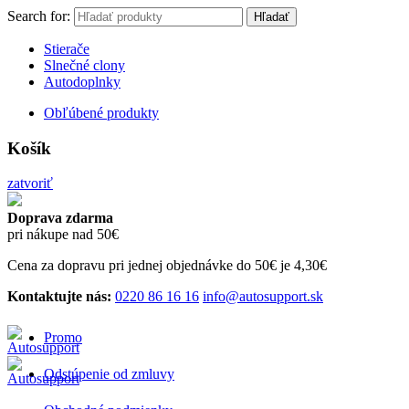
Search for:
Hľadať
Stierače
Slnečné clony
Autodoplnky
Obľúbené produkty
Košík
zatvoriť
Doprava zdarma
pri nákupe nad 50€
Cena za dopravu pri jednej objednávke do 50€ je 4,30€
Kontaktujte nás:
0220 86 16 16
info@autosupport.sk
Promo
Odstúpenie od zmluvy