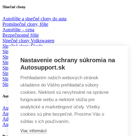
Slnečné clony
Autofólie a slnečné clony do auta
Protislnečné clony, fólie
Autofólie – cena
Bezpečnostné fólie
Slnečné clony Volkswagen
Slnečné clony Škoda
Slnečné clony BMW
Slnečné clony Mercedes
Nastavenie ochrany súkromia na
Slnečné clony Mazda
Autosupport.sk
Slnečné clony Toyota
Slnečné clony Ford
Prehliadaním našich webových stránok
Slnečné clony KIA
Slnečné clony Volvo
ukladáme do Vášho prehliadača súbory
cookies. Niektoré sú nevyhnutné na správne
Autodoplnky
fungovanie webu a niektoré slúžia pre
analytické a marketingové účely. Všetky
Autochémia
Autokozmetika
cookies sú plne bezpečné. Prosíme Vás o
Aditíva
súhlas s ich používaním.
Autodoplnky
Viac informácií