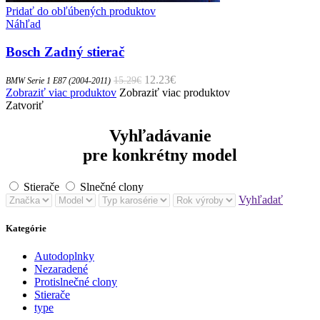
Pridať do obľúbených produktov
Náhľad
Bosch Zadný stierač
Pôvodná cena bola: 15.29€.
12.23
€
Aktuálna cena je: 12.23€.
15.29
€
BMW Serie 1 E87 (2004-2011)
Zobraziť viac produktov
Zobraziť viac produktov
Zatvoriť
Vyhľadávanie
pre konkrétny model
Stierače
Slnečné clony
Vyhľadať
Kategórie
Autodoplnky
Nezaradené
Protislnečné clony
Stierače
type