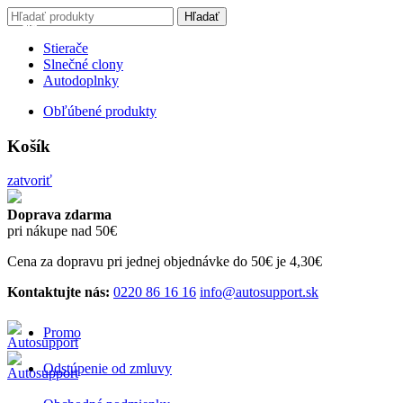
Search for:
Hľadať
-20%
-20%
-20%
-20%
-20%
-20%
-20%
-20%
-20%
-20%
-20%
-20%
Stierače
Slnečné clony
Autodoplnky
Obľúbené produkty
Košík
zatvoriť
Doprava zdarma
pri nákupe nad 50€
Cena za dopravu pri jednej objednávke do 50€ je 4,30€
Kontaktujte nás:
0220 86 16 16
info@autosupport.sk
Promo
Odstúpenie od zmluvy