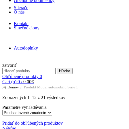
Obchodné podmienky
Stierače
O nás
Kontakt
Slnečné clony
Autodoplnky
zatvoriť
Search for:
Hľadať
Obľúbené produkty
0
Cart (
o
)
0
/
0.00
€
Domov
Produkt Model automobilu
Serie 1
Zobrazených 1–12 z 21 výsledkov
Parametre vyhľadávania
Pridať do obľúbených produktov
Náhľad