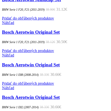
Pôvodná cena bola: 38.90€.
31.12
€
Aktuálna cena je: 31.12€.
38.90
€
BMW Serie 1 F20, F21 (2011-2019)
Pridať do obľúbených produktov
Náhľad
Bosch Aerotwin Original Set
Pôvodná cena bola: 38.12€.
30.50
€
Aktuálna cena je: 30.50€.
38.12
€
BMW Serie 1 F20, F21 (2011-2019)
Pridať do obľúbených produktov
Náhľad
Bosch Aerotwin Original Set
Pôvodná cena bola: 38.33€.
30.66
€
Aktuálna cena je: 30.66€.
38.33
€
BMW Serie 1 E88 (2008-2014)
Pridať do obľúbených produktov
Náhľad
Bosch Aerotwin Original Set
Pôvodná cena bola: 38.33€.
30.66
€
Aktuálna cena je: 30.66€.
38.33
€
BMW Serie 1 E82 (2007-2014)