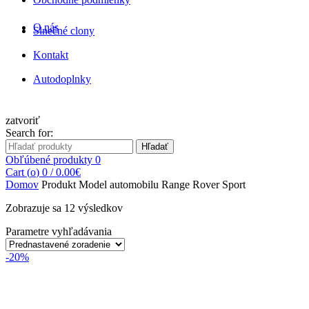
Obchodné podmienky
Stierače
O nás
Kontakt
Slnečné clony
Autodoplnky
zatvoriť
Search for:
Hľadať
Obľúbené produkty
0
Cart (
o
)
0
/
0.00
€
Domov
Produkt Model automobilu
Range Rover Sport
Zobrazuje sa 12 výsledkov
Parametre vyhľadávania
-20%