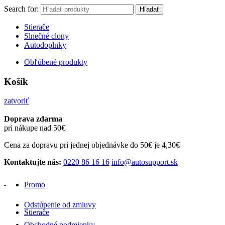
Search for:
Hľadať
Stierače
Slnečné clony
Autodoplnky
Obľúbené produkty
Košík
zatvoriť
Doprava zdarma
pri nákupe nad 50€
Cena za dopravu pri jednej objednávke do 50€ je 4,30€
Kontaktujte nás:
0220 86 16 16
info@autosupport.sk
Promo
Odstúpenie od zmluvy