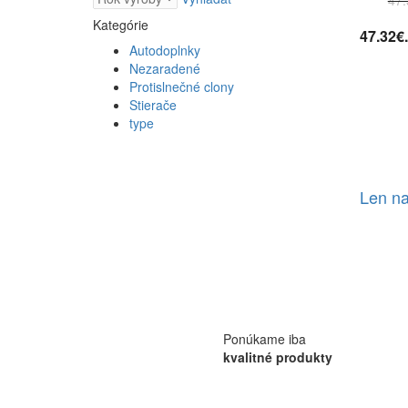
Kategórie
47.32€
Autodoplnky
Nezaradené
Protislnečné clony
Stierače
type
Len na
Ponúkame iba
kvalitné produkty