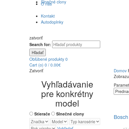
Slnečné clony
O nás
Kontakt
Autodoplnky
zatvoriť
Search for:
Hľadať
Obľúbené produkty
0
Cart (
o
)
0
/
0.00
€
Zatvoriť
Domov
P
Zobrazuj
Vyhľadávanie
Paramet
pre konkrétny
model
Stierače
Slnečné clony
Bosch 
Vyhľadať
47.