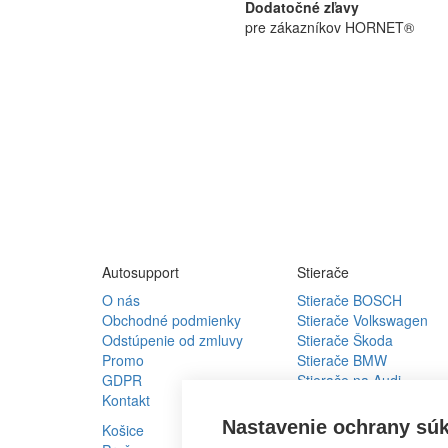
Dodatočné zľavy
pre zákazníkov HORNET®
Autosupport
Stierače
O nás
Stierače BOSCH
Obchodné podmienky
Stierače Volkswagen
Odstúpenie od zmluvy
Stierače Škoda
Promo
Stierače BMW
GDPR
Stierače na Audi
Kontakt
Stierače na Peugeot
Stierače na Renault
Nastavenie ochrany sú
Košice
Stierače na Kia