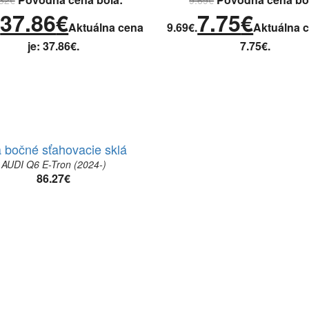
37.86
€
7.75
€
.
Aktuálna cena
9.69€.
Aktuálna c
je: 37.86€.
7.75€.
 bočné sťahovacie sklá
AUDI Q6 E-Tron (2024-)
86.27
€