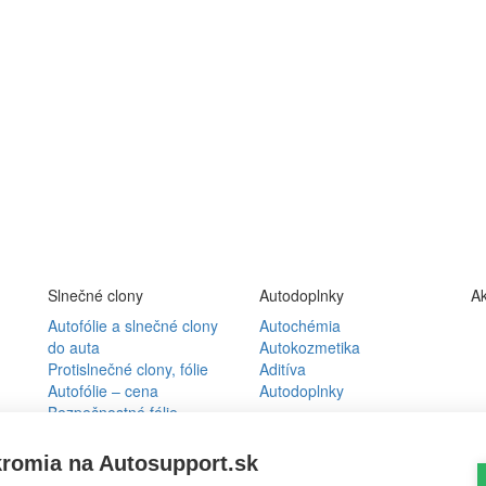
Slnečné clony
Autodoplnky
Ak
Autofólie a slnečné clony
Autochémia
do auta
Autokozmetika
Protislnečné clony, fólie
Aditíva
Autofólie – cena
Autodoplnky
Bezpečnostné fólie
Slnečné clony
Partneri
Volkswagen
kromia na Autosupport.sk
Slnečné clony Škoda