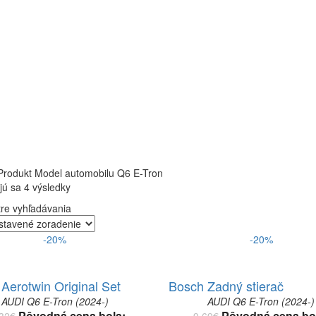
rodukt Model automobilu
Q6 E-Tron
ú sa 4 výsledky
re vyhľadávania
-20%
-20%
Aerotwin Original Set
Bosch Zadný stierač
AUDI Q6 E-Tron (2024-)
AUDI Q6 E-Tron (2024-)
Pôvodná cena bola:
Pôvodná cena bo
32
€
9.69
€