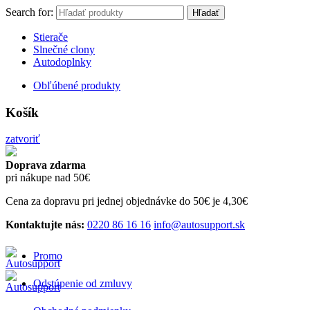
Search for:
Hľadať
Stierače
Slnečné clony
Autodoplnky
Obľúbené produkty
Košík
zatvoriť
Doprava zdarma
pri nákupe nad 50€
Cena za dopravu pri jednej objednávke do 50€ je 4,30€
Kontaktujte nás:
0220 86 16 16
info@autosupport.sk
Promo
Odstúpenie od zmluvy