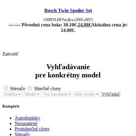
Bosch Twin Spoiler Set
CHRYSLER Pacifica (2004-2007)
Pôvodná cena bola: 30.10€.
24.08
€
Aktuálna cena je:
30.10
€
24.08€.
Zatvoriť
Vyhľadávanie
pre konkrétny model
Stierače
Slnečné clony
Vyhľadať
Kategórie
Autodoplnky
Nezaradené
Protislnečné clony
Stierače