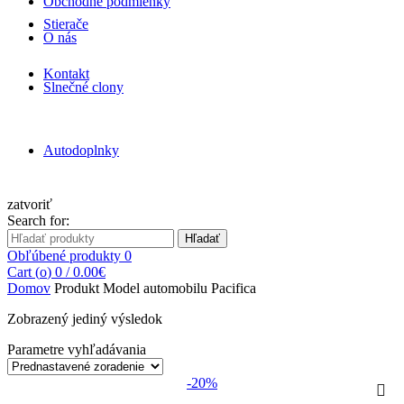
Obchodné podmienky
Stierače
O nás
Kontakt
Slnečné clony
Autodoplnky
zatvoriť
Search for:
Hľadať
Obľúbené produkty
0
Cart (
o
)
0
/
0.00
€
Domov
Produkt Model automobilu
Pacifica
Zobrazený jediný výsledok
Parametre vyhľadávania
-20%