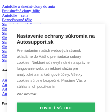
Autofólie a slnečné clony do auta
Protislnečné clony, fólie
Autofólie – cena
Bezpečnostné fólie
Slnečné clony Volkswagen
Slnečné clony Škoda
Slnečné clony BMW
Nastavenie ochrany súkromia na
Slnečné clony Mercedes
Autosupport.sk
Slnečné clony Mazda
Slnečné clony Toyota
Prehliadaním našich webových stránok
Slnečné clony Ford
Slnečné clony KIA
ukladáme do Vášho prehliadača súbory
Slnečné clony Volvo
cookies. Niektoré sú nevyhnutné na správne
fungovanie webu a niektoré slúžia pre
Autodoplnky
analytické a marketingové účely. Všetky
Autochémia
cookies sú plne bezpečné. Prosíme Vás o
Autokozmetika
súhlas s ich používaním.
Aditíva
Autodoplnky
Viac informácií
Partneri
POVOLIŤ VŠETKO