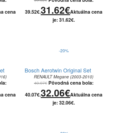
31.62
€
na cena
39.52€.
Aktuálna cena
je: 31.62€.
-20%
et
Bosch Aerotwin Original Set
16)
RENAULT Megane (2003-2010)
la:
Pôvodná cena bola:
40.07
€
32.06
€
na cena
40.07€.
Aktuálna cena
je: 32.06€.