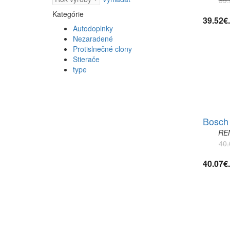
Kategórie
39.52€
Autodoplnky
Nezaradené
Protislnečné clony
Stierače
type
Bosch 
RE
40.
40.07€