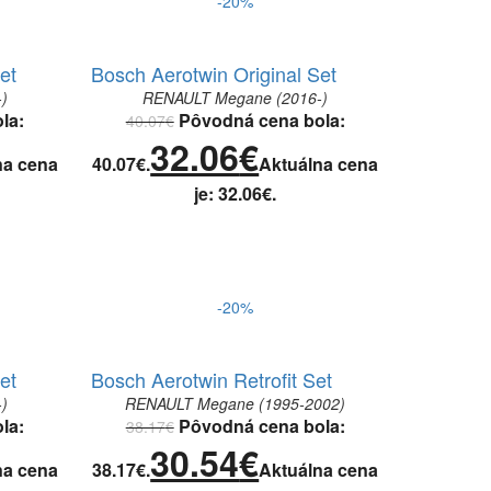
-20%
et
Bosch Aerotwin Original Set
)
RENAULT Megane (2016-)
la:
Pôvodná cena bola:
40.07
€
32.06
€
na cena
40.07€.
Aktuálna cena
je: 32.06€.
-20%
et
Bosch Aerotwin Retrofit Set
)
RENAULT Megane (1995-2002)
la:
Pôvodná cena bola:
38.17
€
30.54
€
na cena
38.17€.
Aktuálna cena