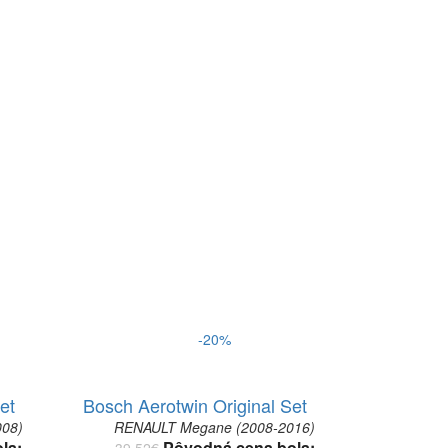
-20%
et
Bosch Aerotwin Original Set
08)
RENAULT Megane (2008-2016)
la:
Pôvodná cena bola:
39.52
€