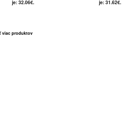
je: 32.06€.
je: 31.62€.
ť viac produktov