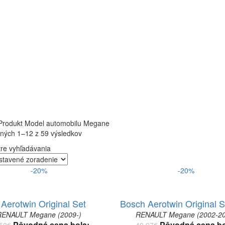
rodukt Model automobilu
Megane
ných 1–12 z 59 výsledkov
re vyhľadávania
-20%
-20%
Aerotwin Original Set
Bosch Aerotwin Original S
RENAULT Megane (2009-)
RENAULT Megane (2002-20
Pôvodná cena bola:
Pôvodná cena bo
52
€
40.07
€