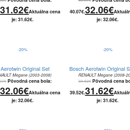
31.62
€
32.06
€
.
Aktuálna cena
40.07€.
Aktuál
je: 31.62€.
je: 32.06€.
-20%
-20%
Aerotwin Original Set
Bosch Aerotwin Original S
NAULT Megane (2003-2008)
RENAULT Megane (2008-20
Pôvodná cena bola:
Pôvodná cena bo
07
€
39.52
€
32.06
€
31.62
€
.
Aktuálna cena
39.52€.
Aktuál
je: 32.06€.
je: 31.62€.