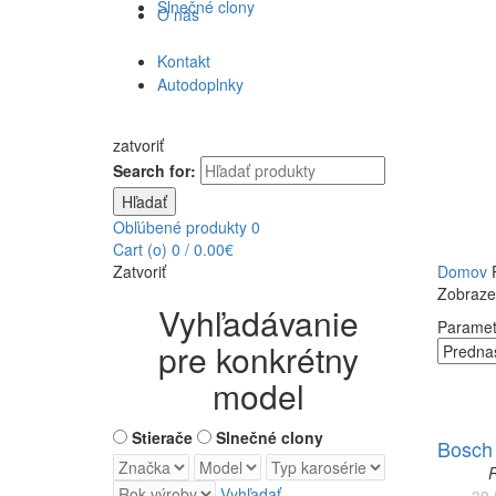
Slnečné clony
O nás
Kontakt
Autodoplnky
zatvoriť
Search for:
Hľadať
Obľúbené produkty
0
Cart (
o
)
0
/
0.00
€
Zatvoriť
Domov
P
Zobraze
Vyhľadávanie
Paramet
pre konkrétny
model
Stierače
Slnečné clony
Bosch 
Vyhľadať
39.