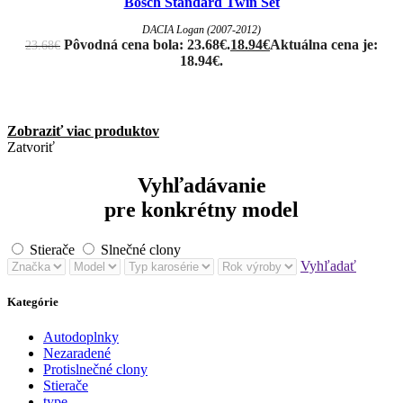
Bosch Standard Twin Set
DACIA Logan (2007-2012)
Pôvodná cena bola: 23.68€.
18.94
€
Aktuálna cena je:
23.68
€
18.94€.
Zobraziť viac produktov
Zatvoriť
Vyhľadávanie
pre konkrétny model
Stierače
Slnečné clony
Vyhľadať
Kategórie
Autodoplnky
Nezaradené
Protislnečné clony
Stierače
type