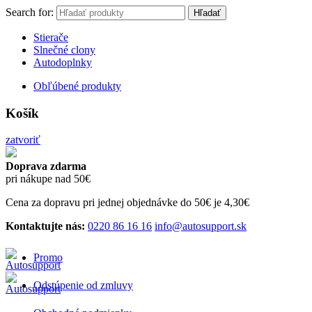
Search for:
Hľadať
Stierače
Slnečné clony
Autodoplnky
Obľúbené produkty
Košík
zatvoriť
Doprava zdarma
pri nákupe nad 50€
Cena za dopravu pri jednej objednávke do 50€ je 4,30€
Kontaktujte nás:
0220 86 16 16
info@autosupport.sk
Promo
Odstúpenie od zmluvy