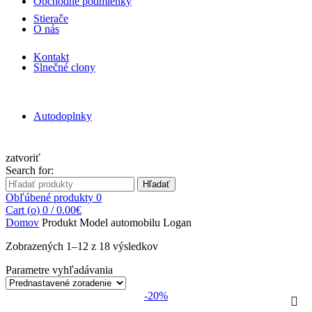
Obchodné podmienky
Stierače
O nás
Kontakt
Slnečné clony
Autodoplnky
zatvoriť
Search for:
Hľadať
Obľúbené produkty
0
Cart (
o
)
0
/
0.00
€
Domov
Produkt Model automobilu
Logan
Zobrazených 1–12 z 18 výsledkov
Parametre vyhľadávania
-20%