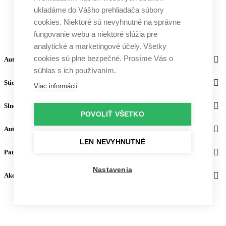
ukladáme do Vášho prehliadača súbory
cookies. Niektoré sú nevyhnutné na správne
fungovanie webu a niektoré slúžia pre
analytické a marketingové účely. Všetky
cookies sú plne bezpečné. Prosíme Vás o
Autosupport
súhlas s ich používaním.
Stierače
Viac informácií
Slnečné clony
POVOLIŤ VŠETKO
Autodoplnky
LEN NEVYHNUTNÉ
Partneri
Nastavenia
Akceptujeme platby