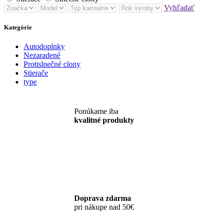
Vyhľadať
Kategórie
Autodoplnky
Nezaradené
Protislnečné clony
Stierače
type
Ponúkame iba
kvalitné produkty
Doprava zdarma
pri nákupe nad 50€