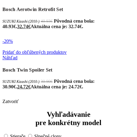
Bosch Aerotwin Retrofit Set
Pôvodná cena bola:
40.93
€
SUZUKI Kizashi (2010-)
40.93€.
32.74
€
Aktuálna cena je: 32.74€.
-20%
Pridať do obľúbených produktov
Náhľad
Bosch Twin Spoiler Set
Pôvodná cena bola:
30.90
€
SUZUKI Kizashi (2010-)
30.90€.
24.72
€
Aktuálna cena je: 24.72€.
Zatvoriť
Vyhľadávanie
pre konkrétny model
Stierače
Slnečné clony