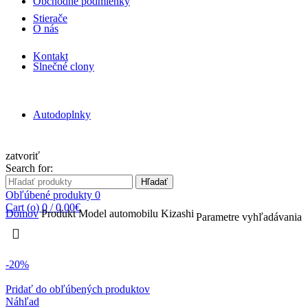
Obchodné podmienky
Stierače
O nás
Kontakt
Slnečné clony
Autodoplnky
zatvoriť
Search for:
Hľadať
Obľúbené produkty
0
Cart (
o
)
0
/
0.00
€
Domov
Produkt Model automobilu
Kizashi
Parametre vyhľadávania
-20%
Pridať do obľúbených produktov
Náhľad