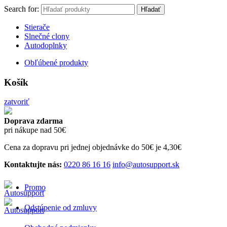
Search for:
Hľadať
Stierače
Slnečné clony
Autodoplnky
Obľúbené produkty
Košík
zatvoriť
Doprava zdarma
pri nákupe nad 50€
Cena za dopravu pri jednej objednávke do 50€ je 4,30€
Kontaktujte nás:
0220 86 16 16
info@autosupport.sk
Promo
Odstúpenie od zmluvy