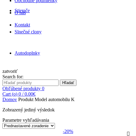
Obchodné podmienky
Stierače
O nás
Kontakt
Slnečné clony
Autodoplnky
zatvoriť
Search for:
Hľadať
Obľúbené produkty
0
Cart (
o
)
0
/
0.00
€
Domov
Produkt Model automobilu
K
Zobrazený jediný výsledok
Parametre vyhľadávania
-20%