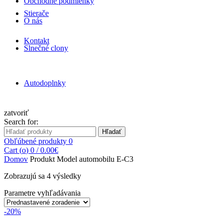
Obchodné podmienky
Stierače
O nás
Kontakt
Slnečné clony
Autodoplnky
zatvoriť
Search for:
Hľadať
Obľúbené produkty
0
Cart (
o
)
0
/
0.00
€
Domov
Produkt Model automobilu
E-C3
Zobrazujú sa 4 výsledky
Parametre vyhľadávania
-20%