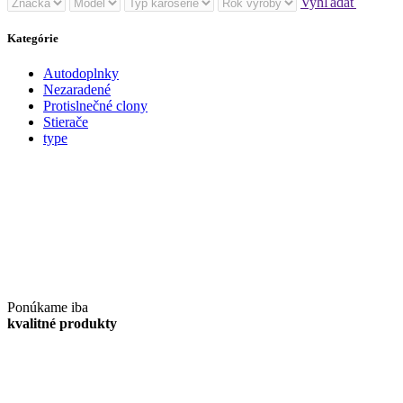
Vyhľadať
Kategórie
Autodoplnky
Nezaradené
Protislnečné clony
Stierače
type
Ponúkame iba
kvalitné produkty