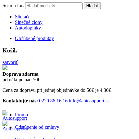
Search for:
Hľadať
Stierače
Slnečné clony
Autodoplnky
Obľúbené produkty
Košík
zatvoriť
Doprava zdarma
pri nákupe nad 50€
Cena za dopravu pri jednej objednávke do 50€ je 4,30€
Kontaktujte nás:
0220 86 16 16
info@autosupport.sk
Promo
Odstúpenie od zmluvy