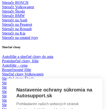
Stierače BOSCH
Stierače Volkswagen
Stierače Škoda
Stierače BMW
Stierače na Audi
Stierače na Peugeot
Stierače na Renault
Stierače na Kia
Stierače na ostatné typy
Slnečné clony
Autofólie a slnečné clony do auta
Protislnečné clony, fólie
Autofólie – cena
Bezpečnostné fólie
Slnečné clony Volkswagen
Slnečné clony Škoda
Slnečné clony BMW
Slnečné clony Mercedes
Nastavenie ochrany súkromia na
Slnečné clony Mazda
Autosupport.sk
Slnečné clony Toyota
Slnečné clony Ford
Prehliadaním našich webových stránok
Slnečné clony KIA