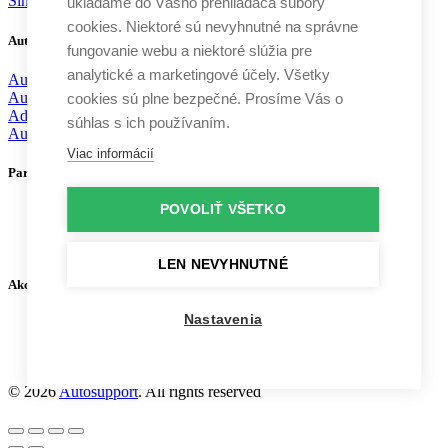
Slnečné clony Volvo
ukladáme do Vášho prehliadača súbory
cookies. Niektoré sú nevyhnutné na správne
Autodoplnky
fungovanie webu a niektoré slúžia pre
analytické a marketingové účely. Všetky
Autochémia
Autokozmetika
cookies sú plne bezpečné. Prosíme Vás o
Aditíva
súhlas s ich používaním.
Autodoplnky
Viac informácií
Partneri
POVOLIŤ VŠETKO
LEN NEVYHNUTNÉ
Akceptujeme platby
Nastavenia
© 2026
Autosupport
. All rights reserved