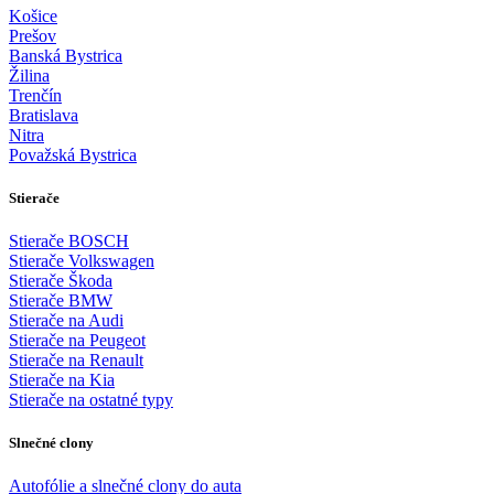
Košice
Prešov
Banská Bystrica
Žilina
Trenčín
Bratislava
Nitra
Považská Bystrica
Stierače
Stierače BOSCH
Stierače Volkswagen
Stierače Škoda
Stierače BMW
Stierače na Audi
Stierače na Peugeot
Stierače na Renault
Stierače na Kia
Stierače na ostatné typy
Slnečné clony
Autofólie a slnečné clony do auta