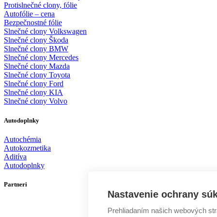
Protislnečné clony, fólie
Autofólie – cena
Bezpečnostné fólie
Slnečné clony Volkswagen
Slnečné clony Škoda
Slnečné clony BMW
Slnečné clony Mercedes
Slnečné clony Mazda
Slnečné clony Toyota
Slnečné clony Ford
Slnečné clony KIA
Slnečné clony Volvo
Autodoplnky
Autochémia
Autokozmetika
Aditíva
Autodoplnky
Partneri
Nastavenie ochrany sú
Prehliadaním našich webových str