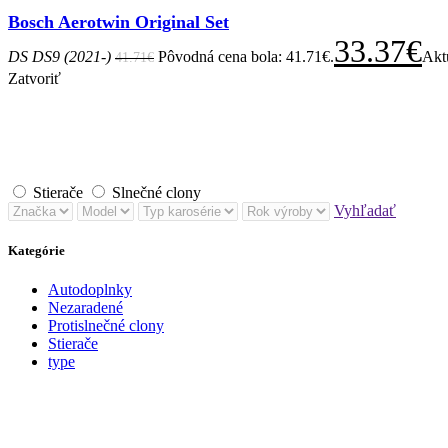
Bosch Aerotwin Original Set
33.37
€
DS DS9 (2021-)
Pôvodná cena bola: 41.71€.
Aktu
41.71
€
Zatvoriť
Stierače
Slnečné clony
Vyhľadať
Kategórie
Autodoplnky
Nezaradené
Protislnečné clony
Stierače
type