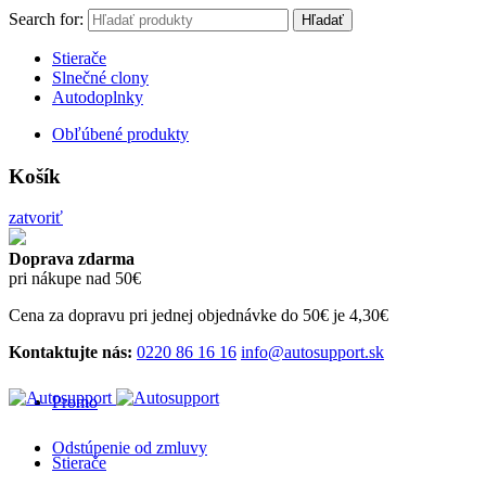
Search for:
Hľadať
Stierače
Slnečné clony
Autodoplnky
Obľúbené produkty
Košík
zatvoriť
Doprava zdarma
pri nákupe nad 50€
Cena za dopravu pri jednej objednávke do 50€ je 4,30€
Kontaktujte nás:
0220 86 16 16
info@autosupport.sk
Promo
Odstúpenie od zmluvy
Stierače