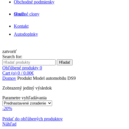
Obchodné podmienky
O nás
Slnečné clony
Kontakt
Autodoplnky
zatvoriť
Search for:
Hľadať
Obľúbené produkty
0
Cart (
o
)
0
/
0.00
€
Domov
Produkt Model automobilu
DS9
Zobrazený jediný výsledok
Parametre vyhľadávania
-20%
Pridať do obľúbených produktov
Náhľad