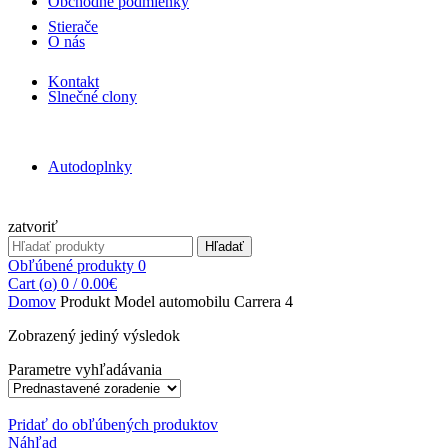
Obchodné podmienky
Stierače
O nás
Kontakt
Slnečné clony
Autodoplnky
zatvoriť
Search
Hľadať
for:
Obľúbené produkty
0
Cart (
o
)
0
/
0.00
€
Domov
Produkt Model automobilu
Carrera 4
Zobrazený jediný výsledok
Parametre vyhľadávania
Pridať do obľúbených produktov
Náhľad