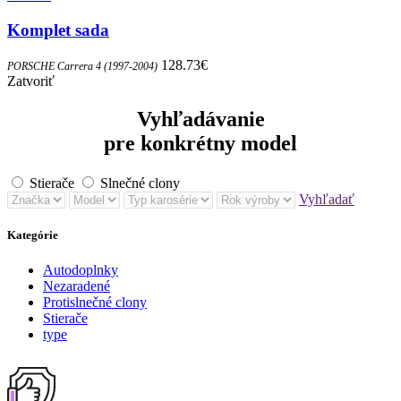
Komplet sada
128.73
€
PORSCHE Carrera 4 (1997-2004)
Zatvoriť
Vyhľadávanie
pre konkrétny model
Stierače
Slnečné clony
Vyhľadať
Kategórie
Autodoplnky
Nezaradené
Protislnečné clony
Stierače
type