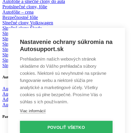
Autofólie a slnečné clony do auta
Protislnečné clony, fólie
Autofólie – cena
Bezpečnostné fólie
Slnečné clony Volkswagen
Slnečné clony Škoda
Slnečné clony BMW
Slnečné clony Mercedes
Nastavenie ochrany súkromia na
Slnečné clony Mazda
Autosupport.sk
Slnečné clony Toyota
Slnečné clony Ford
Prehliadaním našich webových stránok
Slnečné clony KIA
Slnečné clony Volvo
ukladáme do Vášho prehliadača súbory
cookies. Niektoré sú nevyhnutné na správne
Autodoplnky
fungovanie webu a niektoré slúžia pre
analytické a marketingové účely. Všetky
Autochémia
Autokozmetika
cookies sú plne bezpečné. Prosíme Vás o
Aditíva
súhlas s ich používaním.
Autodoplnky
Viac informácií
Partneri
POVOLIŤ VŠETKO