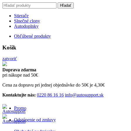
Search
Hľadať
for:
Stierače
Slnečné clony
Autodoplnky
Obľúbené produkty
Košík
zatvoriť
Doprava zdarma
pri nákupe nad 50€
Cena za dopravu pri jednej objednávke do 50€ je 4,30€
Kontaktujte nás:
0220 86 16 16
info@autosupport.sk
Promo
Odstúpenie od zmluvy