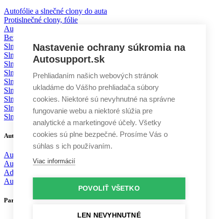
Autofólie a slnečné clony do auta
Protislnečné clony, fólie
Autofólie – cena
Bezpečnostné fólie
Slnečné clony Volkswagen
Nastavenie ochrany súkromia na
Slnečné clony Škoda
Autosupport.sk
Slnečné clony BMW
Slnečné clony Mercedes
Prehliadaním našich webových stránok
Slnečné clony Mazda
ukladáme do Vášho prehliadača súbory
Slnečné clony Toyota
Slnečné clony Ford
cookies. Niektoré sú nevyhnutné na správne
Slnečné clony KIA
fungovanie webu a niektoré slúžia pre
Slnečné clony Volvo
analytické a marketingové účely. Všetky
cookies sú plne bezpečné. Prosíme Vás o
Autodoplnky
súhlas s ich používaním.
Autochémia
Viac informácií
Autokozmetika
Aditíva
Autodoplnky
POVOLIŤ VŠETKO
Partneri
LEN NEVYHNUTNÉ