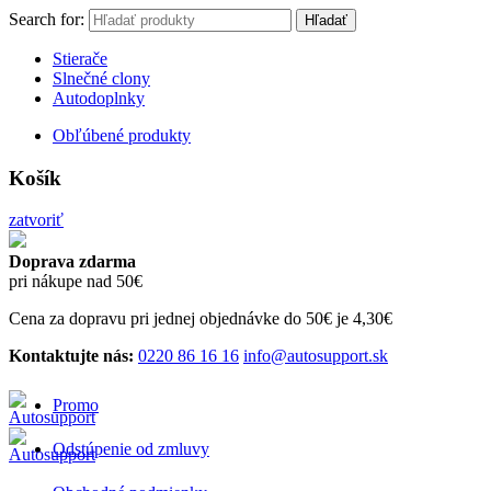
Search for:
Hľadať
Stierače
Slnečné clony
Autodoplnky
Obľúbené produkty
Košík
zatvoriť
Doprava zdarma
pri nákupe nad 50€
Cena za dopravu pri jednej objednávke do 50€ je 4,30€
Kontaktujte nás:
0220 86 16 16
info@autosupport.sk
Promo
Odstúpenie od zmluvy