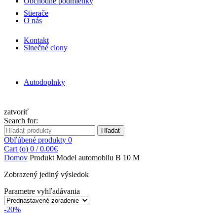
Obchodné podmienky
Stierače
O nás
Kontakt
Slnečné clony
Autodoplnky
zatvoriť
Search for:
Hľadať
Obľúbené produkty
0
Cart (
o
)
0
/
0.00
€
Domov
Produkt Model automobilu
B 10 M
Zobrazený jediný výsledok
Parametre vyhľadávania
-20%