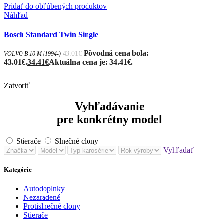
Pridať do obľúbených produktov
Náhľad
Bosch Standard Twin Single
Pôvodná cena bola:
43.01
€
VOLVO B 10 M (1994-)
43.01€.
34.41
€
Aktuálna cena je: 34.41€.
Zatvoriť
Vyhľadávanie
pre konkrétny model
Stierače
Slnečné clony
Vyhľadať
Kategórie
Autodoplnky
Nezaradené
Protislnečné clony
Stierače