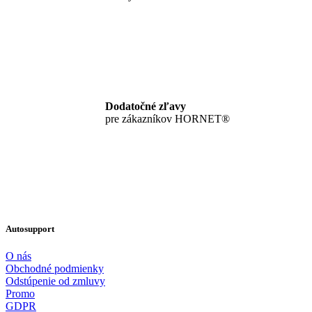
Dodatočné zľavy
pre zákazníkov HORNET®
Autosupport
O nás
Obchodné podmienky
Odstúpenie od zmluvy
Promo
GDPR