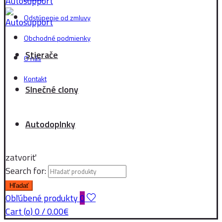
Odstúpenie od zmluvy
Obchodné podmienky
Stierače
O nás
Kontakt
Slnečné clony
Autodoplnky
zatvoriť
Search for:
Hľadať
Obľúbené produkty
0
Cart (
o
)
0
/
0.00
€