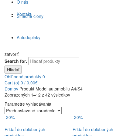
O nás
Kontakt
Slnečné clony
Autodoplnky
zatvoriť
Search for:
Hľadať
Obľúbené produkty
0
Cart (
o
)
0
/
0.00
€
Domov
Produkt Model automobilu
A4/S4
Zobrazených 1–12 z 42 výsledkov
Parametre vyhľadávania
-20%
-20%
Pridať do obľúbených
Pridať do obľúbených
produktov
produktov