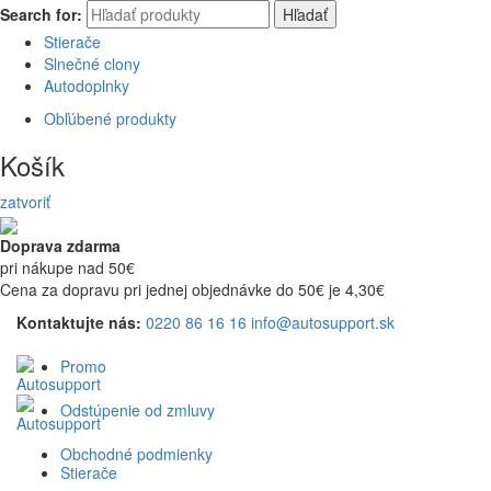
Search for:
Hľadať
Stierače
Slnečné clony
Autodoplnky
Obľúbené produkty
Košík
zatvoriť
Doprava zdarma
pri nákupe nad 50€
Cena za dopravu pri jednej objednávke do 50€ je 4,30€
Kontaktujte nás:
0220 86 16 16
info@autosupport.sk
Promo
Odstúpenie od zmluvy
Obchodné podmienky
Stierače