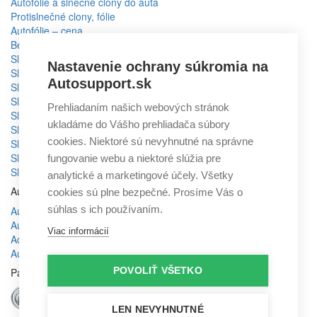
Autofólie a slnečné clony do auta
Protislnečné clony, fólie
Autofólie – cena
Bezpečnostné fólie
Slnečné clony Volkswagen
Nastavenie ochrany súkromia na
Slnečné clony Škoda
Autosupport.sk
Slnečné clony BMW
Slnečné clony Mercedes
Prehliadaním našich webových stránok
Slnečné clony Mazda
ukladáme do Vášho prehliadača súbory
Slnečné clony Toyota
cookies. Niektoré sú nevyhnutné na správne
Slnečné clony Ford
Slnečné clony KIA
fungovanie webu a niektoré slúžia pre
Slnečné clony Volvo
analytické a marketingové účely. Všetky
Autodoplnky
cookies sú plne bezpečné. Prosíme Vás o
súhlas s ich používaním.
Autochémia
Autokozmetika
Viac informácií
Aditíva
Autodoplnky
POVOLIŤ VŠETKO
Partneri
LEN NEVYHNUTNÉ