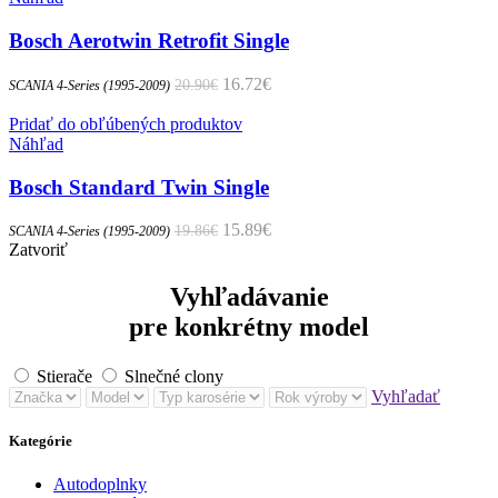
Bosch Aerotwin Retrofit Single
Pôvodná cena bola: 20.90€.
16.72
€
Aktuálna cena je: 16.72€.
20.90
€
SCANIA 4-Series (1995-2009)
Pridať do obľúbených produktov
Náhľad
Bosch Standard Twin Single
Pôvodná cena bola: 19.86€.
15.89
€
Aktuálna cena je: 15.89€.
19.86
€
SCANIA 4-Series (1995-2009)
Zatvoriť
Vyhľadávanie
pre konkrétny model
Stierače
Slnečné clony
Vyhľadať
Kategórie
Autodoplnky