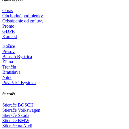
O nás
Obchodné podmienky
Odstúpenie od zmluvy
Promo
GDPR
Kontakt
Košice
Prešov
Banská Bystrica
Žilina
Trenčín
Bratislava
Nitra
Považská Bystrica
Stierače
Stierače BOSCH
Stierače Volkswagen
Stierače Škoda
Stierače BMW
Stierače na Audi