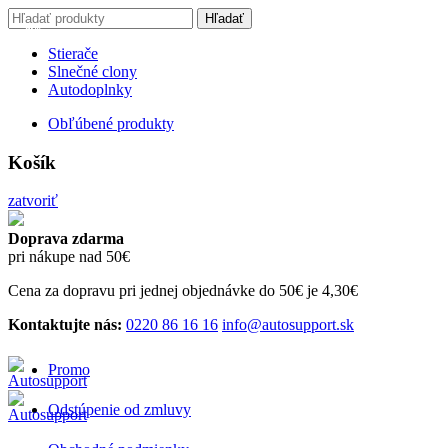
Search for:
Hľadať
-20%
-20%
Stierače
Slnečné clony
Autodoplnky
Obľúbené produkty
Košík
zatvoriť
Doprava zdarma
pri nákupe nad 50€
Cena za dopravu pri jednej objednávke do 50€ je 4,30€
Kontaktujte nás:
0220 86 16 16
info@autosupport.sk
Promo
Odstúpenie od zmluvy