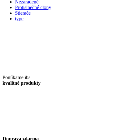
Nezaradené
Protislnečné clony
Stierače
type
Ponúkame iba
kvalitné produkty
Doprava zdarma