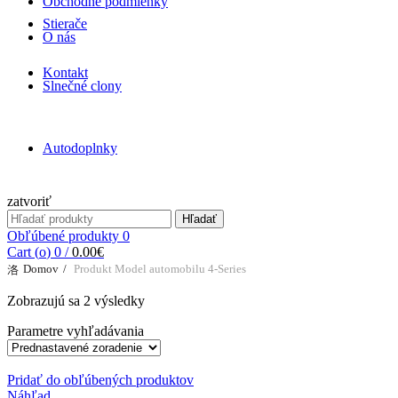
Obchodné podmienky
Stierače
O nás
Kontakt
Slnečné clony
Autodoplnky
zatvoriť
Search for:
Hľadať
Obľúbené produkty
0
Cart (
o
)
0
/
0.00
€
Domov
Produkt Model automobilu
4-Series
Zobrazujú sa 2 výsledky
Parametre vyhľadávania
Pridať do obľúbených produktov
Náhľad