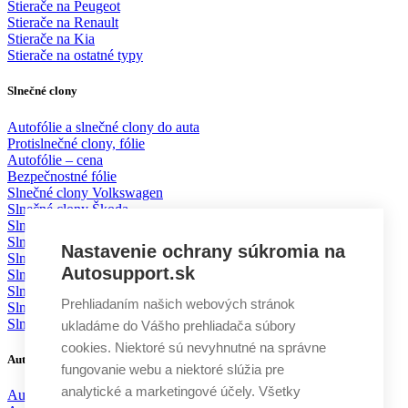
Stierače na Peugeot
Stierače na Renault
Stierače na Kia
Stierače na ostatné typy
Slnečné clony
Autofólie a slnečné clony do auta
Protislnečné clony, fólie
Autofólie – cena
Bezpečnostné fólie
Slnečné clony Volkswagen
Slnečné clony Škoda
Slnečné clony BMW
Slnečné clony Mercedes
Nastavenie ochrany súkromia na
Slnečné clony Mazda
Autosupport.sk
Slnečné clony Toyota
Slnečné clony Ford
Prehliadaním našich webových stránok
Slnečné clony KIA
Slnečné clony Volvo
ukladáme do Vášho prehliadača súbory
cookies. Niektoré sú nevyhnutné na správne
Autodoplnky
fungovanie webu a niektoré slúžia pre
analytické a marketingové účely. Všetky
Autochémia