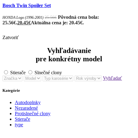
Bosch Twin Spoiler Set
Pôvodná cena bola:
25.56
€
HONDA Logo (1996-2001)
25.56€.
20.45
€
Aktuálna cena je: 20.45€.
Zatvoriť
Vyhľadávanie
pre konkrétny model
Stierače
Slnečné clony
Vyhľadať
Kategórie
Autodoplnky
Nezaradené
Protislnečné clony
Stierače
type