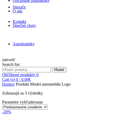
Obchodné podmienky
Stierače
O nás
Kontakt
Slnečné clony
Autodoplnky
zatvoriť
Search for:
Hľadať
Obľúbené produkty
0
Cart (
o
)
0
/
0.00
€
Domov
Produkt Model automobilu
Logo
Zobrazujú sa 3 výsledky
Parametre vyhľadávania
-20%