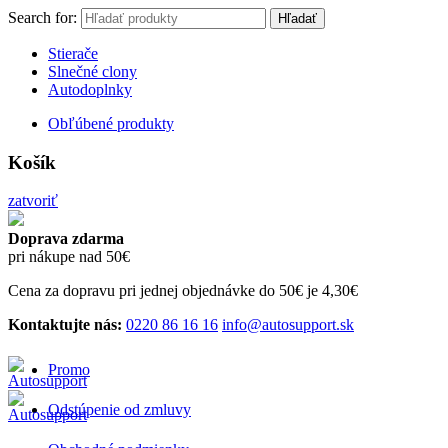
Search for:
Hľadať
Stierače
Slnečné clony
Autodoplnky
Obľúbené produkty
Košík
zatvoriť
Doprava zdarma
pri nákupe nad 50€
Cena za dopravu pri jednej objednávke do 50€ je 4,30€
Kontaktujte nás:
0220 86 16 16
info@autosupport.sk
Promo
Odstúpenie od zmluvy